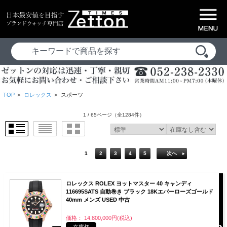
TOP
>
ロレックス
>
スポーツ
1 / 65ページ
（全1284件）
1
2
3
4
5
次へ
ロレックス ROLEX ヨットマスター 40 キャンディ
116695SATS 自動巻き ブラック 18Kエバーローズゴールド
40mm メンズ USED 中古
価格： 14,800,000円(税込)
在庫切