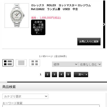
ロレックス ROLEX ヨットマスター ロレジウム
Ref.116622 ランダム番 USED 中古
価格： 1,698,000円(税込)
在庫切
れ ※価
格は前回
価格で
す。
1 / 65ページ
（全1284件）
1
2
3
4
5
次へ
商品検索
キーワード検索