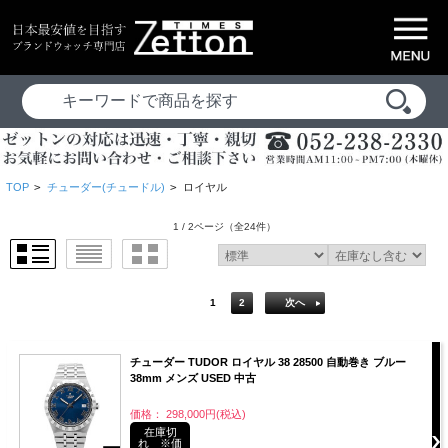
TOP
>
チューダー(チュードル)
>
ロイヤル
1 / 2ページ
（全24件）
1
2
次へ
チューダー TUDOR ロイヤル 38 28500 自動巻き ブルー
38mm メンズ USED 中古
価格： 298,000円(税込)
在庫切
れ ※価