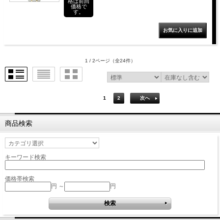
格は前回
価格で
す。
1 / 2ページ
（全24件）
1
2
次へ
商品検索
キーワード検索
価格帯検索
円 ～
円