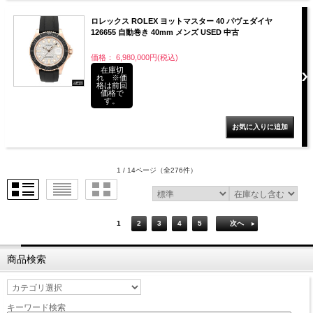
ロレックス ROLEX ヨットマスター 40 パヴェダイヤ
126655 自動巻き 40mm メンズ USED 中古
価格： 6,980,000円(税込)
在庫切
れ ※価
格は前回
価格で
す。
1 / 14ページ
（全276件）
1
2
3
4
5
次へ
商品検索
キーワード検索