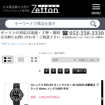
TOP
>
ロレックス
>
ヨットマスター
1 / 14ページ
（全276件）
1
2
3
4
5
次へ
ロレックス ROLEX ヨットマスター 42 226659 自動巻き ブ
ラック 42mm メンズ USED 中古
価格： 4,880,000円(税込)