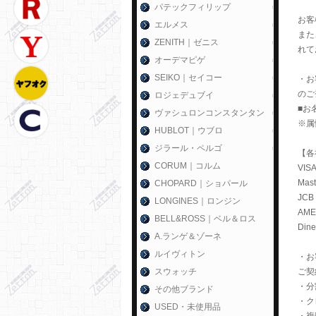
パテックフィリップ
お客
エルメス
また
ZENITH｜ゼニス
れて
オーデマピゲ
SEIKO｜セイコー
・お
のご
ロジェデュブイ
■お
ヴァシュロンコンスタンタン
※属
HUBLOT｜ウブロ
ジラール・ペルゴ
【各
CORUM｜コルム
VIS
Mas
CHOPARD｜ショパール
JCB
LONGINES｜ロンジン
AME
BELL&ROSS｜ベル＆ロス
Di
A.ランゲ＆ゾーネ
ルイヴィトン
・お
スウォッチ
ご契
・分
その他ブランド
・ク
USED・未使用品