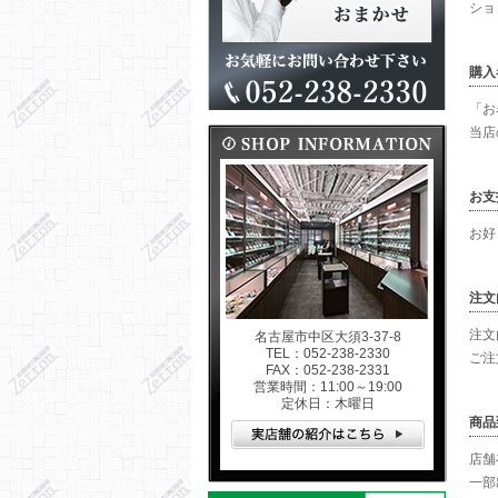
ショ
購入
「お
当店
お支
お好
注文
注文
名古屋市中区大須3-37-8
TEL：052-238-2330
ご注
FAX：052-238-2331
営業時間：11:00～19:00
定休日：木曜日
商品
店舗
一部