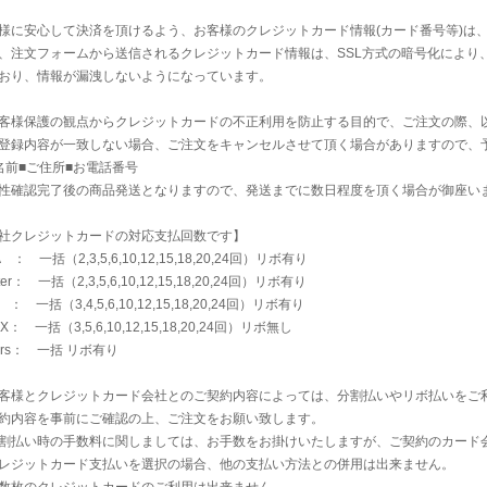
様に安心して決済を頂けるよう、お客様のクレジットカード情報(カード番号等)は
、注文フォームから送信されるクレジットカード情報は、SSL方式の暗号化により
おり、情報が漏洩しないようになっています。
客様保護の観点からクレジットカードの不正利用を防止する目的で、ご注文の際、
登録内容が一致しない場合、ご注文をキャンセルさせて頂く場合がありますので、
名前■ご住所■お電話番号
性確認完了後の商品発送となりますので、発送までに数日程度を頂く場合が御座い
社クレジットカードの対応支払回数です】
A ： 一括（2,3,5,6,10,12,15,18,20,24回）リボ有り
ter： 一括（2,3,5,6,10,12,15,18,20,24回）リボ有り
 ： 一括（3,4,5,6,10,12,15,18,20,24回）リボ有り
X： 一括（3,5,6,10,12,15,18,20,24回）リボ無し
ners： 一括 リボ有り
客様とクレジットカード会社とのご契約内容によっては、分割払いやリボ払いをご
約内容を事前にご確認の上、ご注文をお願い致します。
割払い時の手数料に関しましては、お手数をお掛けいたしますが、ご契約のカード
レジットカード支払いを選択の場合、他の支払い方法との併用は出来ません。