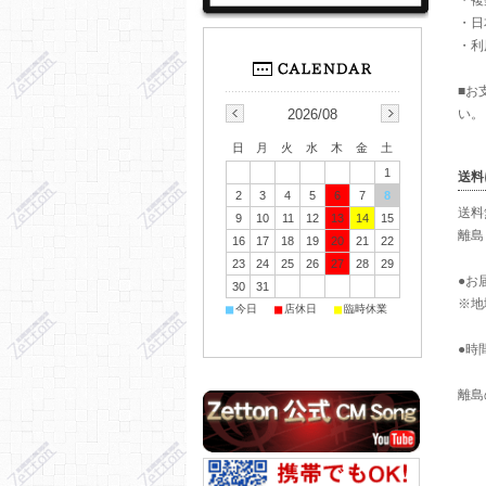
・複
・日
・利
■お
2026/08
い。
日
月
火
水
木
金
土
1
送料
2
3
4
5
6
7
8
送料
9
10
11
12
13
14
15
離島
16
17
18
19
20
21
22
23
24
25
26
27
28
29
●お
30
31
※地
■
■
■
今日
店休日
臨時休業
●時
離島