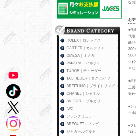
なお
お支
●代
代引
ROLEX｜ロレックス
商品
CARTIER｜カルティエ
300
500
OMEGA｜オメガ
※代
PANERAI｜パネライ
※な
TUDOR｜チューダー
TAG HEUER｜タグ ホイヤー
●銀
BREITLING｜ブライトリング
三菱
CHANEL｜シャネル
振込
BVLGARI｜ブルガリ
●シ
IWC
※承
フランクミュラー
BREGUET｜ブレゲ
●ク
ジャガールクルト
*ロ