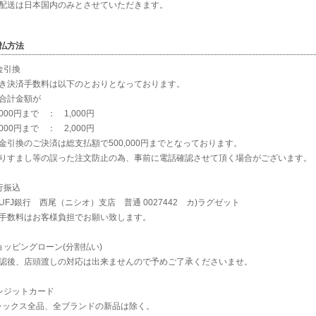
配送は日本国内のみとさせていただきます。
払方法
金引換
き決済手数料は以下のとおりとなっております。
合計金額が
,000円まで ： 1,000円
,000円まで ： 2,000円
金引換のご決済は総支払額で500,000円までとなっております。
りすまし等の誤った注文防止の為、事前に電話確認させて頂く場合がございます。
行振込
UFJ銀行 西尾（ニシオ）支店 普通 0027442 カ)ラグゼット
手数料はお客様負担でお願い致します。
ョッピングローン(分割払い)
認後、店頭渡しの対応は出来ませんので予めご了承くださいませ。
レジットカード
レックス全品、全ブランドの新品は除く。