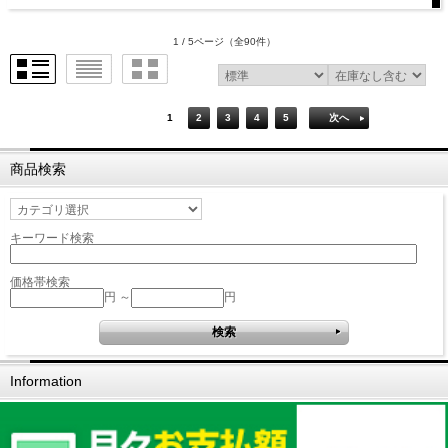
1 / 5ページ
（全90件）
1
2
3
4
5
次へ
商品検索
キーワード検索
価格帯検索
円 ～
円
Information