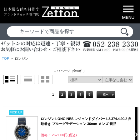
TOP
>
ロンジン
1 / 5ページ
（全90件）
1
2
3
4
5
次へ
PICK UP
ロンジン LONGINES レジェンドダイバー L3.374.4.90.2 自
動巻き ブルーグラデーション 36mm メンズ 新品
価格： 262,000円(税込)