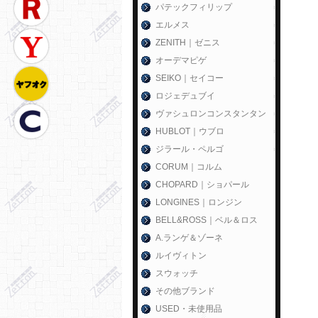
パテックフィリップ
エルメス
ZENITH｜ゼニス
オーデマピゲ
SEIKO｜セイコー
ロジェデュブイ
ヴァシュロンコンスタンタン
HUBLOT｜ウブロ
ジラール・ペルゴ
CORUM｜コルム
CHOPARD｜ショパール
LONGINES｜ロンジン
BELL&ROSS｜ベル＆ロス
A.ランゲ＆ゾーネ
ルイヴィトン
スウォッチ
その他ブランド
USED・未使用品