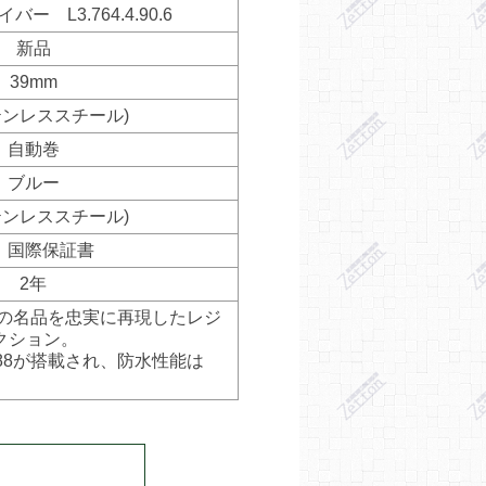
ー L3.764.4.90.6
新品
39mm
テンレススチール)
自動巻
ブルー
テンレススチール)
 国際保証書
2年
ンの名品を忠実に再現したレジ
クション。
88が搭載され、防水性能は