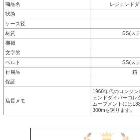
商品名
レジェンドダイバ
状態
ケース径
材質
SS(ス
機械
文字盤
ベルト
SS(ス
付属品
箱
保証
1960年代のロンジ
ェンドダイバーコレ
店長メモ
ムーブメントにはL8
300mを誇ります。