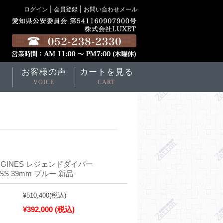
|
|
ログイン
会員登録
お問い合わせメール
お客様の声
カートを見る
VOICE
CART
NGINES レジェンドダイバー
0.6 SS 39mm ブルー 新品
¥510,400
(税込)
¥392,000
(税込)