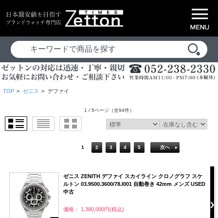
TOP
>
ゼニス
>
デファイ
1 / 5ページ
（全94件）
1
2
3
4
5
次へ
ゼニス ZENITH デファイ スカイライン クロノグラフ スケ
ルトン 03.9500.3600/78.I001 自動巻き 42mm メンズ USED
中古
価格： 1,380,000円(税込)