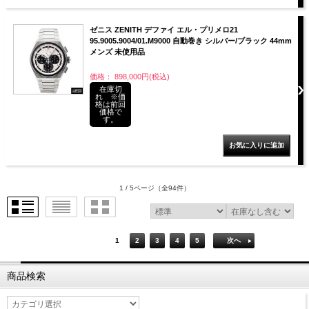
ゼニス ZENITH デファイ エル・プリメロ21
95.9005.9004/01.M9000 自動巻き シルバー/ブラック 44mm
メンズ 未使用品
価格： 898,000円(税込)
在庫切
れ ※価
格は前回
価格で
す。
1 / 5ページ
（全94件）
1
2
3
4
5
次へ
商品検索