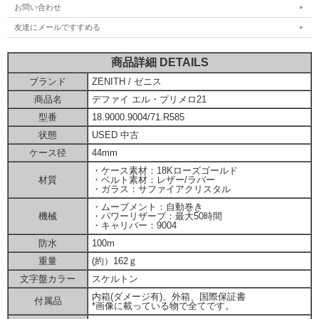
お問い合わせ
友達にメールですすめる
商品詳細 DETAILS
ブランド
ZENITH / ゼニス
商品名
デファイ エル・プリメロ21
型番
18.9000.9004/71.R585
状態
USED 中古
ケース径
44mm
・ケース素材：18Kローズゴールド
材質
・ベルト素材：レザー/ラバー
・ガラス：サファイアクリスタル
・ムーブメント：自動巻き
機械
・パワーリザーブ：最大50時間
・キャリバー：9004
防水
100m
重量
(約）162ｇ
文字盤カラー
スケルトン
内箱(ダメージ有)、外箱、国際保証書
付属品
*画像に載っている物で全てです。