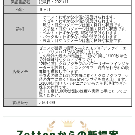
保証書記載
記載日：2021/11
保証
６ヶ月
・ケース：わずかな小傷が見受けられます。
・ベゼル：わずかな小傷が見受けられます。
・風防：目立つダメージは無く良好な状態です。
詳細
・文字盤：目立つダメージは無く良好な状態です。
・ベルト：わずかな使用感が見受けられます。
・バックル：わずかな小傷が見受けられます。
・裏蓋：目立つダメージは無く良好な状態です。
ゼニスが世界に衝撃を与えたモデル"デファイ エ
ル・プリメロ21"が入荷致しました。
この時計の最大の特徴は、1秒で1周し1/100秒単位
で計測可能なクロノグラフです。
12時位置にクロノグラフのパワーリザーブインジケ
ーターを設置し、クロノグラフ、時刻それぞれの脱
店長メモ
進機を搭載しています。
手巻きの際に12時の方向に巻くとクロノグラフ、6
時の方向に巻くと時刻のゼンマイを巻き上げます。
1/100秒計測というゼニスだからこそ具現化できた
珠玉の作品です。
是非１度1/100秒計測の速度を実際に手にとってご
覧ください。
管理番号
z-501899