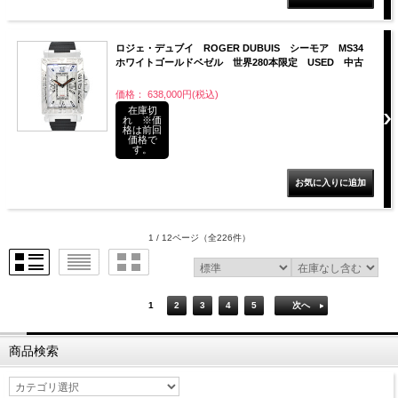
ロジェ・デュブイ ROGER DUBUIS シーモア MS34
ホワイトゴールドベゼル 世界280本限定 USED 中古
価格： 638,000円(税込)
在庫切
れ ※価
格は前回
価格で
す。
1 / 12ページ
（全226件）
1
2
3
4
5
次へ
商品検索