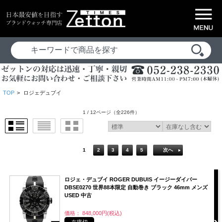
TOP
>
ロジェデュブイ
1 / 12ページ
（全226件）
1
2
3
4
5
次へ
ロジェ・デュブイ ROGER DUBUIS イージーダイバー
DBSE0270 世界88本限定 自動巻き ブラック 46mm メンズ
USED 中古
価格： 848,000円(税込)
在庫切