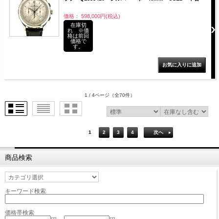
価格： 598,000円(税込)
在庫切
れ ※価
格は前回
価格で
す。
1 / 4ページ
（全70件）
1
2
3
4
次へ
商品検索
キーワード検索
価格帯検索