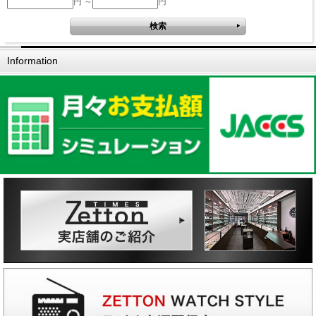
円 ～
円
Information