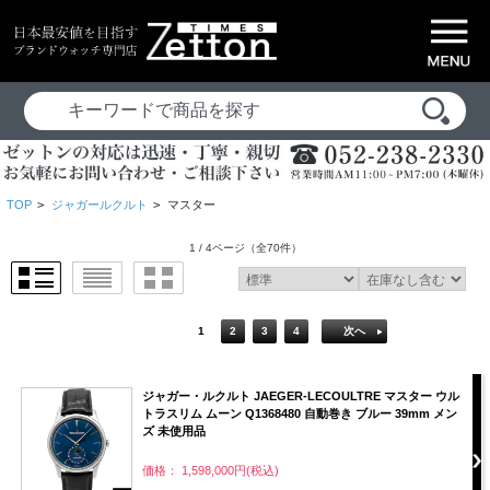
TOP
>
ジャガールクルト
>
マスター
1 / 4ページ
（全70件）
1
2
3
4
次へ
ジャガー・ルクルト JAEGER-LECOULTRE マスター ウル
トラスリム ムーン Q1368480 自動巻き ブルー 39mm メン
ズ 未使用品
価格： 1,598,000円(税込)