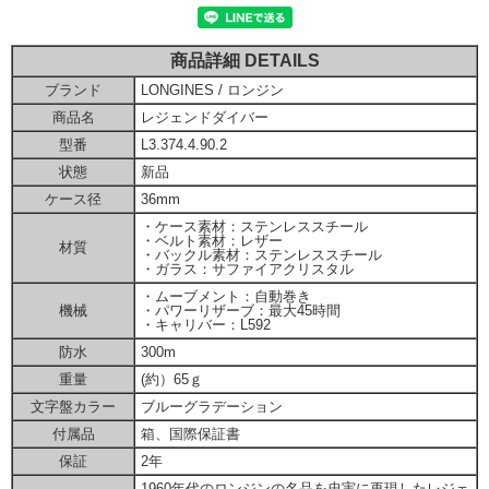
商品詳細 DETAILS
ブランド
LONGINES / ロンジン
商品名
レジェンドダイバー
型番
L3.374.4.90.2
状態
新品
ケース径
36mm
・ケース素材：ステンレススチール
・ベルト素材：レザー
材質
・バックル素材：ステンレススチール
・ガラス：サファイアクリスタル
・ムーブメント：自動巻き
機械
・パワーリザーブ：最大45時間
・キャリバー：L592
防水
300m
重量
(約）65ｇ
文字盤カラー
ブルーグラデーション
付属品
箱、国際保証書
保証
2年
1960年代のロンジンの名品を忠実に再現したレジェ