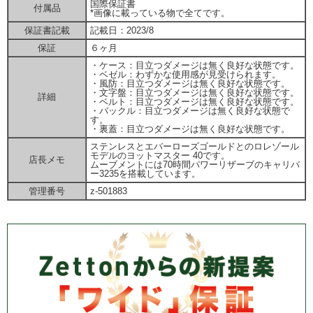
国際保証書
付属品
*画像に載っている物で全てです。
保証書記載
記載日：2023/8
保証
６ヶ月
・ケース：目立つダメージは無く良好な状態です。
・ベゼル：わずかな使用感が見受けられます。
・風防：目立つダメージは無く良好な状態です。
・文字盤：目立つダメージは無く良好な状態です。
詳細
・ベルト：目立つダメージは無く良好な状態です。
・バックル：目立つダメージは無く良好な状態で
す。
・裏蓋：目立つダメージは無く良好な状態です。
ステンレスとエバーローズゴールドとのロレゾール
モデルのヨットマスター 40です。
店長メモ
ムーブメントには70時間パワーリザーブのキャリバ
ー3235を搭載しています。
管理番号
z-501883