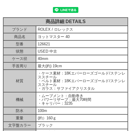
商品詳細 DETAILS
ブランド
ROLEX / ロレックス
商品名
ヨットマスター 40
型番
126621
状態
USED 中古
ケース径
40mm
手首周り
最大(約) 19cm
・ケース素材：18Kエバーローズゴールド/ステンレ
ススチール
材質
・ベルト素材：18Kエバーローズゴールド/ステンレ
ススチール
・ガラス：サファイアクリスタル
・ムーブメント：自動巻き
機械
・パワーリザーブ：最大70時間
・キャリバー：3235
防水
100m
重量
(約）160ｇ
文字盤カラー
ブラック