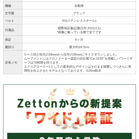
機械
自動巻
文字盤
ブラック
ベルト
SS(ステンレススチール)
国際保証書(記載日付-2021/11)
付属品
*画像に載っている物で全てです
保証
6ヶ月
腕回り
最大約18.5cm
ケース径が先代の39mmから往年の36mmにサイズダウンしました。
ムーブメントにはクロノメーター認定の自社製"Cal.3230"を搭載しパワーリザ
店長メモ
ーブは70時間を誇ります。
エクスプローラー1としての基本的なデザインはそのまま踏襲しつつさらに実
用性を向上させたモデルとなっております。/100m防水