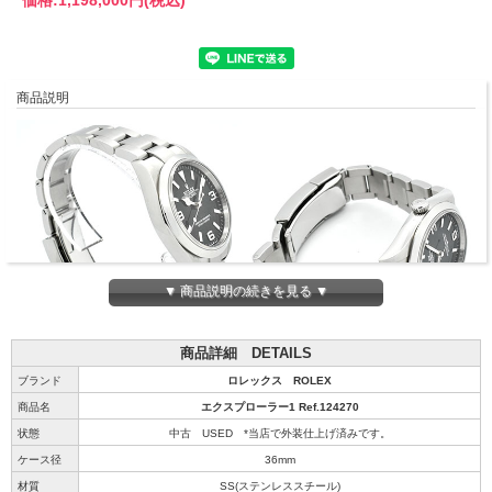
商品説明
▼ 商品説明の続きを見る ▼
商品詳細 DETAILS
ブランド
ロレックス ROLEX
商品名
エクスプローラー1 Ref.124270
状態
中古 USED *当店で外装仕上げ済みです。
ケース径
36mm
材質
SS(ステンレススチール)