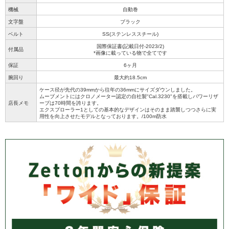
機械
自動巻
文字盤
ブラック
ベルト
SS(ステンレススチール)
国際保証書(記載日付-2023/2)
付属品
*画像に載っている物で全てです
保証
6ヶ月
腕回り
最大約18.5cm
ケース径が先代の39mmから往年の36mmにサイズダウンしました。
ムーブメントにはクロノメーター認定の自社製"Cal.3230"を搭載しパワーリザ
店長メモ
ーブは70時間を誇ります。
エクスプローラー1としての基本的なデザインはそのまま踏襲しつつさらに実
用性を向上させたモデルとなっております。/100m防水