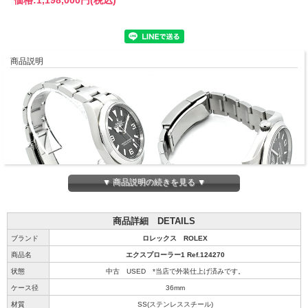
商品説明
▼ 商品説明の続きを見る ▼
商品詳細 DETAILS
ブランド
ロレックス ROLEX
商品名
エクスプローラー1 Ref.124270
状態
中古 USED *当店で外装仕上げ済みです。
ケース径
36mm
材質
SS(ステンレススチール)