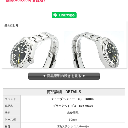
商品説明
▼ 商品説明の続きを見る ▼
商品詳細 DETAILS
ブランド
チューダー(チュードル) TUDOR
商品名
ブラックベイ プロ Ref.79470
状態
未使用品
ケース径
39mm
材質
SS(ステンレススチール)