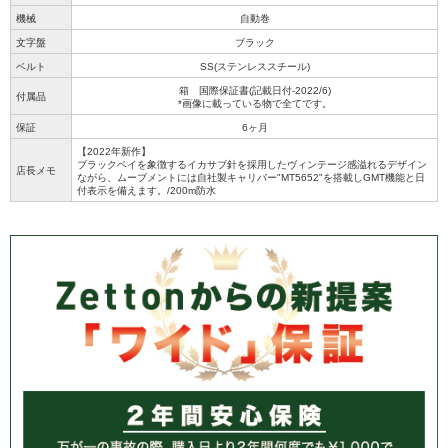
機械
自動巻
文字盤
ブラック
ベルト
SS(ステンレススチール)
箱 国際保証書(記載日付-2022/6)
付属品
*画像に載っている物で全てです。
保証
6ヶ月
【2022年新作】
ブラックベイを象徴するイカサブ針を採用したヴィンテージ感溢れるデザイン
店長メモ
ながら、ムーブメントには自社製キャリバー"MT5652"を搭載しGMT機能と日
付表示を備えます。/200m防水