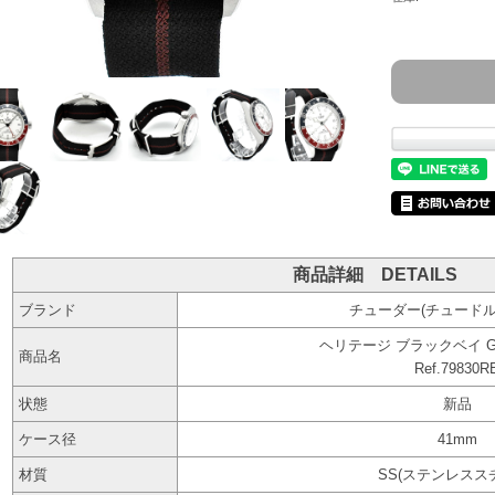
商品詳細 DETAILS
ブランド
チューダー(チュードル)
ヘリテージ ブラックベイ G
商品名
Ref.79830R
状態
新品
ケース径
41mm
材質
SS(ステンレスス