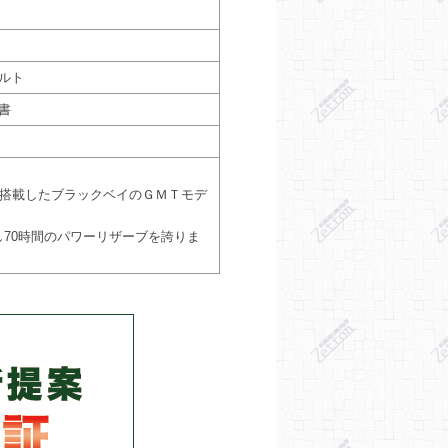
ルト
書
を搭載したブラックベイのＧＭＴモデ
70時間のパワーリザーブを誇りま