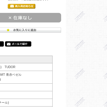
 TUDOR
MT 青赤ベゼル
B
チール)