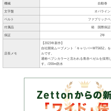
機械
自動巻
文字盤
オパライン
ベルト
ファブリックベ
付属品
箱 国際保証
保証
2年
【2023年新作】
自社開発ムーブメント「キャリバーMT5652」
店長メモ
ルです。
通称ペプシカラーと言われる青赤ベゼルを採用し
す。/200m防水