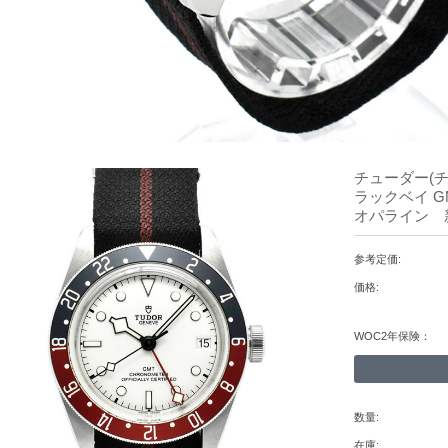
チューダー(チ
ラックベイ G
オパライン 
参考定価:
価格:
WOC2年保険：
数量:
在庫: