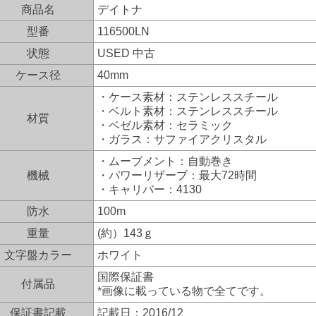
商品名
デイトナ
型番
116500LN
状態
USED 中古
ケース径
40mm
・ケース素材：ステンレススチール
・ベルト素材：ステンレススチール
材質
・ベゼル素材：セラミック
・ガラス：サファイアクリスタル
・ムーブメント：自動巻き
機械
・パワーリザーブ：最大72時間
・キャリバー：4130
防水
100m
重量
(約）143ｇ
文字盤カラー
ホワイト
国際保証書
付属品
*画像に載っている物で全てです。
保証書記載
記載日：2016/12