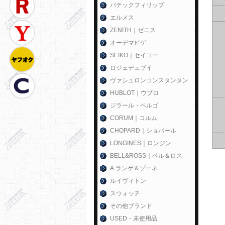
パテックフィリップ
エルメス
ZENITH｜ゼニス
オーデマピゲ
SEIKO｜セイコー
ロジェデュブイ
ヴァシュロンコンスタンタン
HUBLOT｜ウブロ
ジラール・ペルゴ
CORUM｜コルム
CHOPARD｜ショパール
LONGINES｜ロンジン
BELL&ROSS｜ベル＆ロス
A.ランゲ＆ゾーネ
ルイヴィトン
スウォッチ
その他ブランド
USED・未使用品