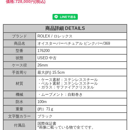
価格:
728,000円
(税込)
商品詳細 DETAILS
ブランド
ROLEX / ロレックス
商品名
オイスターパーペチュアル ピンクバー/369
型番
176200
状態
USED 中古
ケース径
26mm
手首周り
最大(約) 15.5cm
・ケース素材：ステンレススチール
材質
・ベルト素材：ステンレススチール
・ガラス：サファイアクリスタル
機械
・ムーブメント：自動巻き
防水
100m
重量
(約）71ｇ
文字盤カラー
ブラック
国際保証書
付属品
*画像に載っている物で全てです。