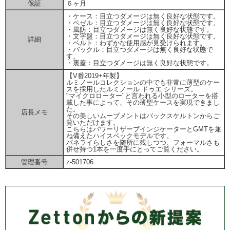
保証
６ヶ月
・ケース：目立つダメージは無く良好な状態です。
・ベゼル：目立つダメージは無く良好な状態です。
・風防：目立つダメージは無く良好な状態です。
・文字盤：目立つダメージは無く良好な状態です。
詳細
・ベルト：わずかな使用感が見受けられます。
・バックル：目立つダメージは無く良好な状態で
す。
・裏蓋：目立つダメージは無く良好な状態です。
【V番2019+年製】
ルミノールコレクションの中でも非常に薄型のケー
スを採用したルミノール ドゥエ シリーズ。
"マイクロローター"と言われる小型のローターを搭
載した事によって、その薄型ケースを実現できまし
た。
店長メモ
その美しいムーブメントはバックスケルトンからご
覧いただけます。
こちらはパワーリザーブインジケーターとGMTを兼
ね備えたハイスペックモデルです。
パネライらしさを随所に残しつつ、フォーマルさも
併せ持つ1本を一度手にとってご覧ください。
管理番号
z-501706