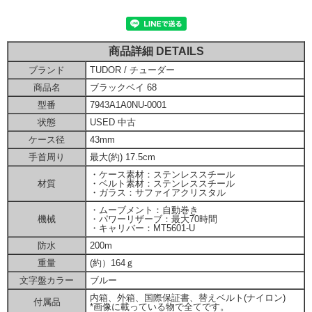
商品詳細 DETAILS
ブランド
TUDOR / チューダー
商品名
ブラックベイ 68
型番
7943A1A0NU-0001
状態
USED 中古
ケース径
43mm
手首周り
最大(約) 17.5cm
・ケース素材：ステンレススチール
材質
・ベルト素材：ステンレススチール
・ガラス：サファイアクリスタル
・ムーブメント：自動巻き
機械
・パワーリザーブ：最大70時間
・キャリバー：MT5601-U
防水
200m
重量
(約）164ｇ
文字盤カラー
ブルー
内箱、外箱、国際保証書、替えベルト(ナイロン)
付属品
*画像に載っている物で全てです。