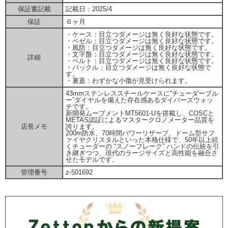
保証書記載
記載日：2025/4
保証
６ヶ月
・ケース：目立つダメージは無く良好な状態です。
・ベゼル：目立つダメージは無く良好な状態です。
・風防：目立つダメージは無く良好な状態です。
・文字盤：目立つダメージは無く良好な状態です。
詳細
・ベルト：目立つダメージは無く良好な状態です。
・バックル：目立つダメージは無く良好な状態で
す。
・裏蓋：わずかな小傷が見受けられます。
43mmステンレススチールケースに“チューダーブル
ー”ダイヤルを備えた存在感あるダイバーズウォッ
チです。
新開発ムーブメントMT5601-Uを搭載し、COSCと
METAS認証によるマスタークロノメーター品質を
店長メモ
誇ります。
200m防水、70時間パワーリザーブ、ドーム型サフ
ァイヤクリスタルといった本格仕様で、50年以上続
くチューダーの “スノーフレーク” ハンドの伝統を引
き継ぎつつ、現代のラージサイズと高性能を融合さ
せたモデルです。
管理番号
z-501692