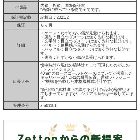
内箱、外箱、国際保証書
付属品
*画像に載っている物で全てです。
保証書記載
記載日：2023/2
保証
６ヶ月
・ケース：わずかな小傷が見受けられます。
・風防：目立つダメージは無く良好な状態です。
・文字盤：目立つダメージは無く良好な状態です。
詳細
・ベルト：使用感が見受けられます。
・バックル：目立つダメージは無く良好な状態で
す。
・裏蓋：わずかな小傷が見受けられます。
懐中時計を現代の腕時計として再現したのがこの
｢トラディション｣。
40mmのローズゴールドケースにブレゲが考案した
キャリバー507 DR1の耐震装置、通称"パラシュー
店長メモ
ト"機構を搭載した本格機械式時計です。
*保証書に素材違いの異なる時計の品番が記載され
てしまっていますが、シリアル番号は一致していま
す。
管理番号
z-501181