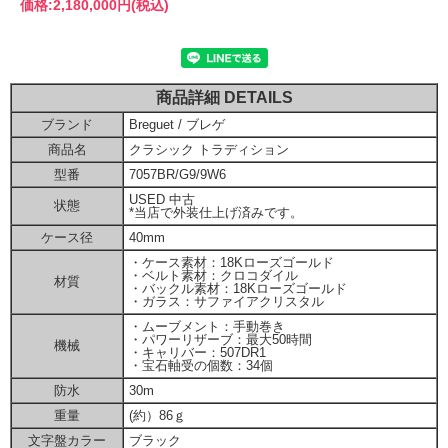
価格:
2,180,000円
(税込)
商品詳細 DETAILS
ブランド
Breguet / ブレゲ
商品名
クラシック トラディション
型番
7057BR/G9/9W6
USED 中古
状態
*当店で外装仕上げ済みです。
ケース径
40mm
・ケース素材：18Kローズゴールド
・ベルト素材：クロコダイル
材質
・バックル素材：18Kローズゴールド
・ガラス：サファイアクリスタル
・ムーブメント：手動巻き
・パワーリザーブ：最大50時間
機械
・キャリバー：507DR1
・宝石軸受の個数：34個
防水
30m
重量
(約）86ｇ
文字盤カラー
ブラック