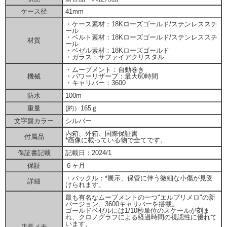
ケース径
41mm
・ケース素材：18Kローズゴールド/ステンレススチ
ール
・ベルト素材：18Kローズゴールド/ステンレススチ
材質
ール
・ベゼル素材：18Kローズゴールド
・ガラス：サファイアクリスタル
・ムーブメント：自動巻き
機械
・パワーリザーブ：最大60時間
・キャリバー：3600
防水
100m
重量
(約）165ｇ
文字盤カラー
シルバー
内箱、外箱、国際保証書
付属品
*画像に載っている物で全てです。
保証書記載
記載日：2024/1
保証
６ヶ月
・バックル：*展示、保管に伴う微細な小傷が見受
詳細
けられます。
最も有名なムーブメントの一つ"エルプリメロ"の新
バージョン、3600キャリバーを搭載。
ゴールドベゼルには1/10秒単位のスケールが刻ま
れ、クロノグラフによる経過時間の視認性に優れて
います。
店長メモ