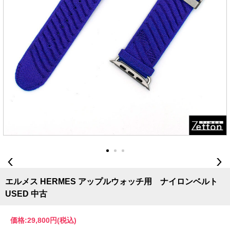
エルメス HERMES アップルウォッチ用 ナイロンベルト
USED 中古
価格:
29,800円
(税込)