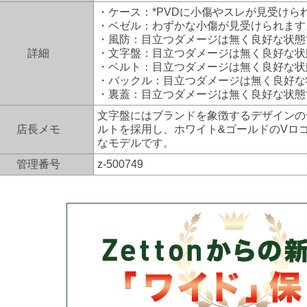
・ケース：*PVDに小傷やスレが見受けら
・ベゼル：わずかな小傷が見受けられます
・風防：目立つダメージは無く良好な状態
詳細
・文字盤：目立つダメージは無く良好な状
・ベルト：目立つダメージは無く良好な状
・バックル：目立つダメージは無く良好な
・裏蓋：目立つダメージは無く良好な状態
文字盤にはブランドを象徴するデザインの
店長メモ
ルトを採用し、ホワイト&ゴールドのVロ
なモデルです。
管理番号
z-500749