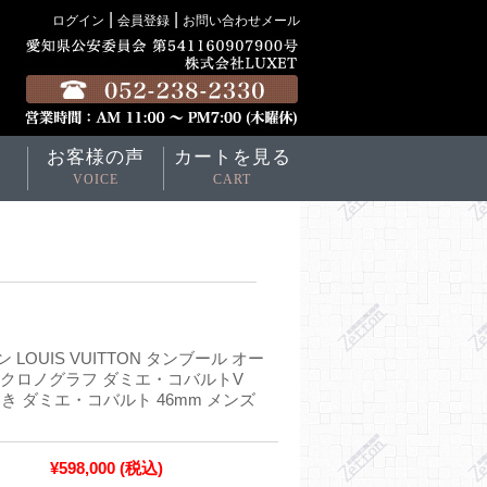
|
|
ログイン
会員登録
お問い合わせメール
お客様の声
カートを見る
VOICE
CART
LOUIS VUITTON タンブール オー
 クロノグラフ ダミエ・コバルトV
巻き ダミエ・コバルト 46mm メンズ
¥598,000
(税込)