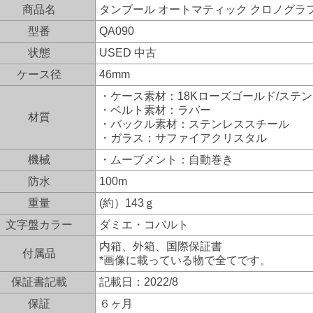
商品名
タンブール オートマティック クロノグラ
型番
QA090
状態
USED 中古
ケース径
46mm
・ケース素材：18Kローズゴールド/ステ
・ベルト素材：ラバー
材質
・バックル素材：ステンレススチール
・ガラス：サファイアクリスタル
機械
・ムーブメント：自動巻き
防水
100m
重量
(約）143ｇ
文字盤カラー
ダミエ・コバルト
内箱、外箱、国際保証書
付属品
*画像に載っている物で全てです。
保証書記載
記載日：2022/8
保証
６ヶ月