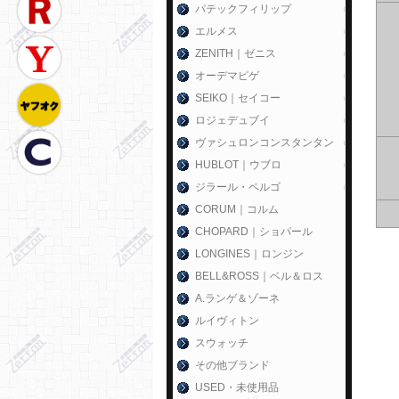
パテックフィリップ
エルメス
ZENITH｜ゼニス
オーデマピゲ
SEIKO｜セイコー
ロジェデュブイ
ヴァシュロンコンスタンタン
HUBLOT｜ウブロ
ジラール・ペルゴ
CORUM｜コルム
CHOPARD｜ショパール
LONGINES｜ロンジン
BELL&ROSS｜ベル＆ロス
A.ランゲ＆ゾーネ
ルイヴィトン
スウォッチ
その他ブランド
USED・未使用品