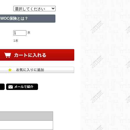
WOC保険とは？
本
1本