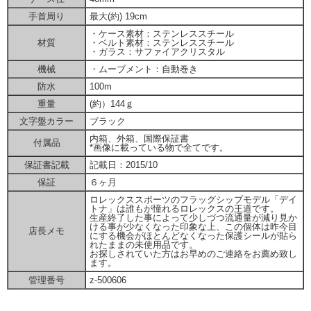
手首周り
最大(約) 19cm
・ケース素材：ステンレススチール
材質
・ベルト素材：ステンレススチール
・ガラス：サファイアクリスタル
機械
・ムーブメント：自動巻き
防水
100m
重量
(約）144ｇ
文字盤カラー
ブラック
内箱、外箱、国際保証書
付属品
*画像に載っている物で全てです。
保証書記載
記載日：2015/10
保証
６ヶ月
ロレックススポーツのフラッグシップモデル「デイ
トナ」は誰もが憧れるロレックスの王道です。
生産終了した事によって少しづつ流通量が減り見か
ける事が少なくなった印象な上、この個体は昨今目
店長メモ
にする機会がほとんどなくなった保護シールが貼ら
れたままの未使用品です。
お探しされていた方はお早めのご連絡をお薦め致し
ます。
管理番号
z-500606