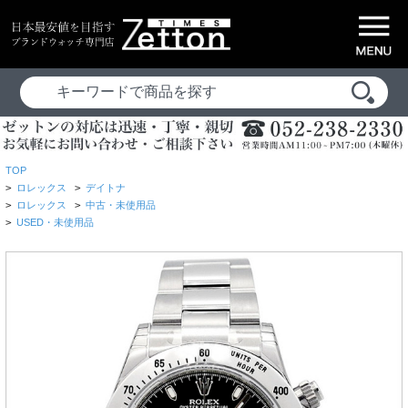
TOP
>
ロレックス
>
デイトナ
>
ロレックス
>
中古・未使用品
>
USED・未使用品