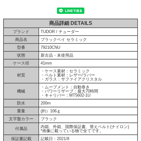
商品詳細 DETAILS
ブランド
TUDOR / チューダー
商品名
ブラックベイ セラミック
型番
79210CNU
状態
新古品・未使用品
ケース径
41mm
・ケース素材：セラミック
材質
・ベルト素材：レザー/ラバー
・ガラス：サファイアクリスタル
・ムーブメント：自動巻き
機械
・パワーリザーブ：最大70時間
・キャリバー：MT5602-1U
防水
200m
重量
(約）106ｇ
文字盤カラー
ブラック
内箱、外箱、国際保証書、替えベルト(ナイロン)
付属品
*画像に載っている物で全てです。
保証書記載
記載日：2021/8