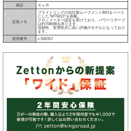
保証
６ヶ月
ブライトリングの自社製ムーブメントB01をベース
にした"MT5813"を搭載。
クロノメーター認定を受けており、パワーリザーブ
店長メモ
は約70時間を誇ります。
信頼性、実用性共に高い評価のモデルとなっており
ます。
管理番号
z-500357