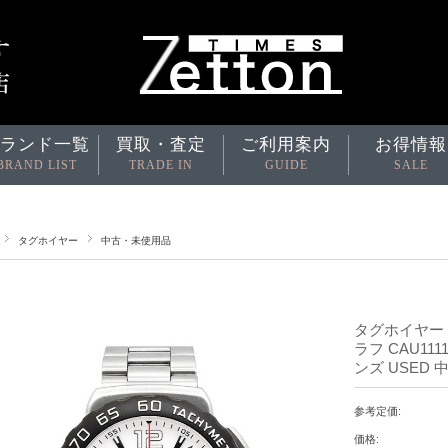
ランド一覧
買取・査定
ご利用案内
お得情報
BRAND LIST
TRADE IN
GUIDE
SALE
タグホイヤー
中古・未使用品
タグホイヤー 
ラフ CAU111
ンズ USED 
参考定価:
価格: