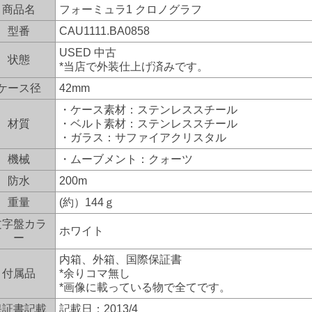
商品名
フォーミュラ1 クロノグラフ
型番
CAU1111.BA0858
USED 中古
状態
*当店で外装仕上げ済みです。
ケース径
42mm
・ケース素材：ステンレススチール
材質
・ベルト素材：ステンレススチール
・ガラス：サファイアクリスタル
機械
・ムーブメント：クォーツ
防水
200m
重量
(約）144ｇ
文字盤カラ
ホワイト
ー
内箱、外箱、国際保証書
付属品
*余りコマ無し
*画像に載っている物で全てです。
保証書記載
記載日：2013/4