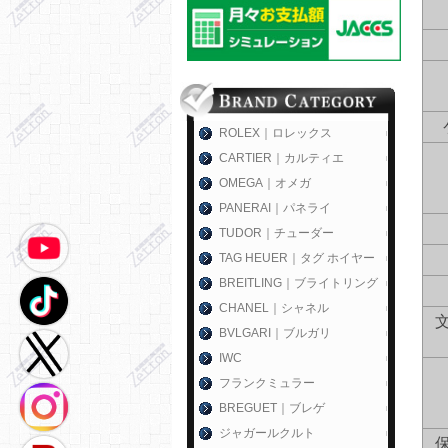
ROLEX｜ロレックス
CARTIER｜カルティエ
OMEGA｜オメガ
PANERAI｜パネライ
TUDOR｜チューダー
TAG HEUER｜タグ ホイヤー
BREITLING｜ブライトリング
CHANEL｜シャネル
BVLGARI｜ブルガリ
IWC
フランクミュラー
BREGUET｜ブレゲ
ジャガールクルト