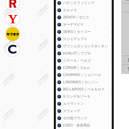
パテックフィリップ
エルメス
ZENITH｜ゼニス
オーデマピゲ
SEIKO｜セイコー
ロジェデュブイ
ヴァシュロンコンスタンタン
HUBLOT｜ウブロ
ジラール・ペルゴ
CORUM｜コルム
CHOPARD｜ショパール
LONGINES｜ロンジン
BELL&ROSS｜ベル＆ロス
A.ランゲ＆ゾーネ
ルイヴィトン
スウォッチ
その他ブランド
USED・未使用品