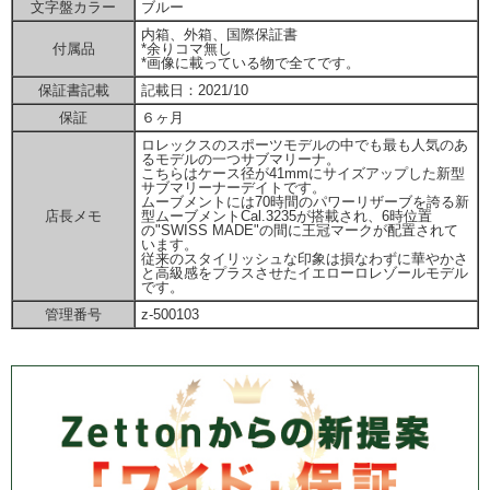
文字盤カラー
ブルー
内箱、外箱、国際保証書
付属品
*余りコマ無し
*画像に載っている物で全てです。
保証書記載
記載日：2021/10
保証
６ヶ月
ロレックスのスポーツモデルの中でも最も人気のあ
るモデルの一つサブマリーナ。
こちらはケース径が41mmにサイズアップした新型
サブマリーナーデイトです。
ムーブメントには70時間のパワーリザーブを誇る新
店長メモ
型ムーブメントCal.3235が搭載され、6時位置
の"SWISS MADE"の間に王冠マークが配置されて
います。
従来のスタイリッシュな印象は損なわずに華やかさ
と高級感をプラスさせたイエローロレゾールモデル
です。
管理番号
z-500103