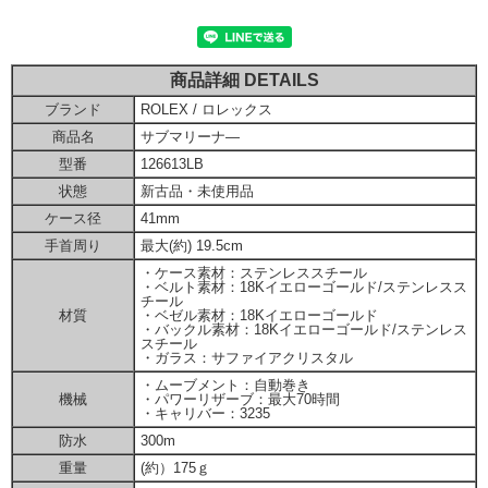
商品詳細 DETAILS
ブランド
ROLEX / ロレックス
商品名
サブマリーナ―
型番
126613LB
状態
新古品・未使用品
ケース径
41mm
手首周り
最大(約) 19.5cm
・ケース素材：ステンレススチール
・ベルト素材：18Kイエローゴールド/ステンレスス
チール
材質
・ベゼル素材：18Kイエローゴールド
・バックル素材：18Kイエローゴールド/ステンレス
スチール
・ガラス：サファイアクリスタル
・ムーブメント：自動巻き
機械
・パワーリザーブ：最大70時間
・キャリバー：3235
防水
300m
重量
(約）175ｇ