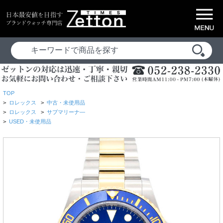
TOP
>
ロレックス
>
中古・未使用品
>
ロレックス
>
サブマリーナ―
>
USED・未使用品