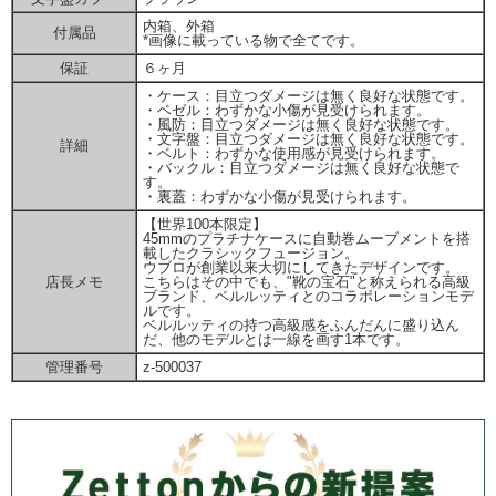
内箱、外箱
付属品
*画像に載っている物で全てです。
保証
６ヶ月
・ケース：目立つダメージは無く良好な状態です。
・ベゼル：わずかな小傷が見受けられます。
・風防：目立つダメージは無く良好な状態です。
・文字盤：目立つダメージは無く良好な状態です。
詳細
・ベルト：わずかな使用感が見受けられます。
・バックル：目立つダメージは無く良好な状態で
す。
・裏蓋：わずかな小傷が見受けられます。
【世界100本限定】
45mmのプラチナケースに自動巻ムーブメントを搭
載したクラシックフュージョン。
ウブロが創業以来大切にしてきたデザインです。
店長メモ
こちらはその中でも、"靴の宝石"と称えられる高級
ブランド、ベルルッティとのコラボレーションモデ
ルです。
ベルルッティの持つ高級感をふんだんに盛り込ん
だ、他のモデルとは一線を画す1本です。
管理番号
z-500037