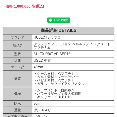
価格:
1,680,000円
(税込)
商品詳細 DETAILS
ブランド
HUBLOT / ウブロ
クラシックフュージョン ベルルッティ スクリット
商品名
プラチナム
型番
511.TX.050T.VR.BER16
状態
USED 中古
ケース径
45mm
・ケース素材：Ptプラチナ
・ベルト素材：レザー/ラバー
材質
・ベゼル素材：Ptプラチナ
・ガラス：サファイアクリスタル
・ムーブメント：自動巻き
機械
・パワーリザーブ：最大42時間
・キャリバー：HUB1110
防水
50m
重量
(約）184ｇ
文字盤カラー
ブラウン