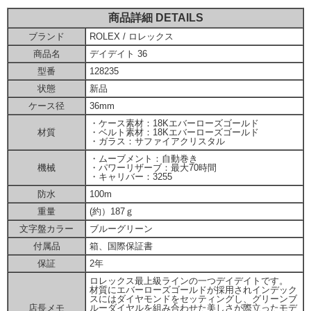
商品詳細 DETAILS
ブランド
ROLEX / ロレックス
商品名
デイデイト 36
型番
128235
状態
新品
ケース径
36mm
・ケース素材：18Kエバーローズゴールド
材質
・ベルト素材：18Kエバーローズゴールド
・ガラス：サファイアクリスタル
・ムーブメント：自動巻き
機械
・パワーリザーブ：最大70時間
・キャリバー：3255
防水
100m
重量
(約）187ｇ
文字盤カラー
ブルーグリーン
付属品
箱、国際保証書
保証
2年
ロレックス最上級ラインの一つデイデイトです。
材質にエバーローズゴールドが採用されインデック
スにはダイヤモンドをセッティングし、グリーンブ
店長メモ
ルーダイヤルを組み合わせた美しさが際立ったモデ