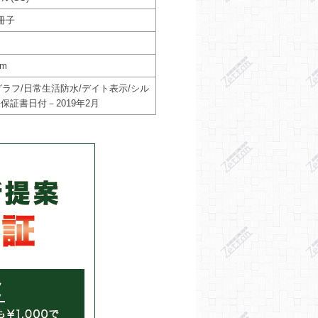
冊子
cm
ラフ/日常生活防水/デイト表示/シル
保証書日付－2019年2月