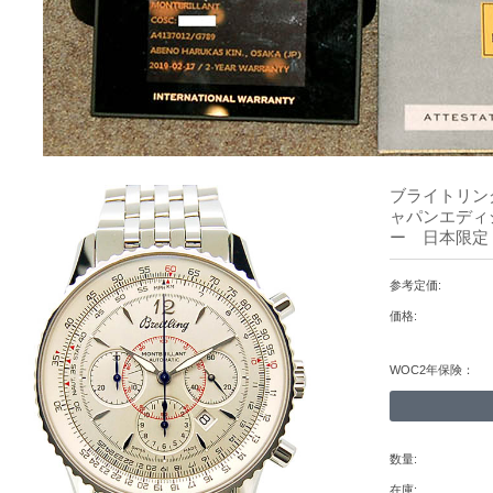
ブライトリング
ャパンエディシ
ー 日本限定
参考定価:
価格:
WOC2年保険：
数量:
在庫: