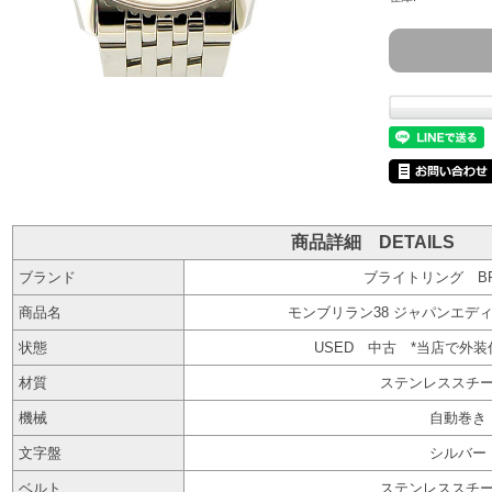
商品詳細 DETAILS
ブランド
ブライトリング BRE
商品名
モンブリラン38 ジャパンエディシ
状態
USED 中古 *当店で外
材質
ステンレススチール
機械
自動巻き
文字盤
シルバー
ベルト
ステンレススチール