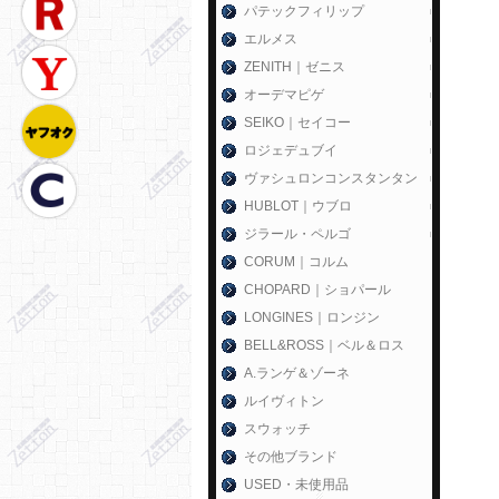
パテックフィリップ
エルメス
ZENITH｜ゼニス
オーデマピゲ
SEIKO｜セイコー
ロジェデュブイ
ヴァシュロンコンスタンタン
HUBLOT｜ウブロ
ジラール・ペルゴ
CORUM｜コルム
CHOPARD｜ショパール
LONGINES｜ロンジン
BELL&ROSS｜ベル＆ロス
A.ランゲ＆ゾーネ
ルイヴィトン
スウォッチ
その他ブランド
USED・未使用品