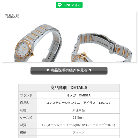
商品説明
▼ 商品説明の続きを見る ▼
商品詳細 DETAILS
ブランド
オメガ OMEGA
商品名
コンステレーションミニ アイリス 1367.79
状態
未使用品
ケース径
22.5mm
材質
SS(ステンレススチール)×K18YG(イエローゴールド)
機械
クォーツ