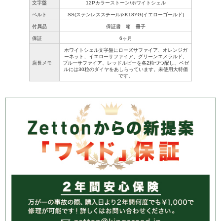
文字盤
12Pカラーストーン/ホワイトシェル
ベルト
SS(ステンレススチール)×K18YG(イエローゴールド)
付属品
保証書 箱 冊子
保証
6ヶ月
ホワイトシェル文字盤にローズサファイア、オレンジガ
ーネット、イエローサファイア、グリーンエメラルド、
店長メモ
ブルーサファイア、レッドルビーを各2粒づつ配し、ベゼ
ルには30粒のダイヤをあしらっています。未使用大特価
です。