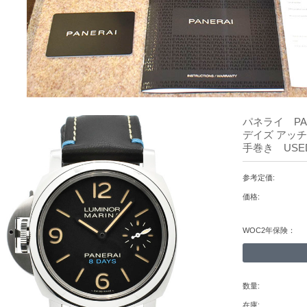
パネライ PA
デイズ アッチ
手巻き USE
参考定価:
価格:
WOC2年保険：
数量:
在庫: