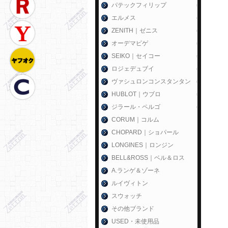
パテックフィリップ
エルメス
ZENITH｜ゼニス
オーデマピゲ
SEIKO｜セイコー
ロジェデュブイ
ヴァシュロンコンスタンタン
HUBLOT｜ウブロ
ジラール・ペルゴ
CORUM｜コルム
CHOPARD｜ショパール
LONGINES｜ロンジン
BELL&ROSS｜ベル＆ロス
A.ランゲ＆ゾーネ
ルイヴィトン
スウォッチ
その他ブランド
USED・未使用品