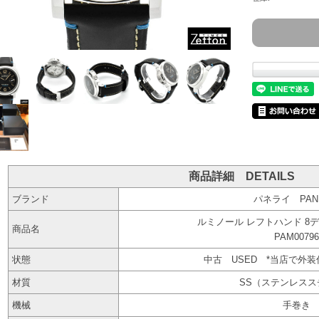
商品詳細 DETAILS
ブランド
パネライ PANE
ルミノール レフトハンド 8
商品名
PAM00796
状態
中古 USED *当店で外
材質
SS（ステンレスス
機械
手巻き