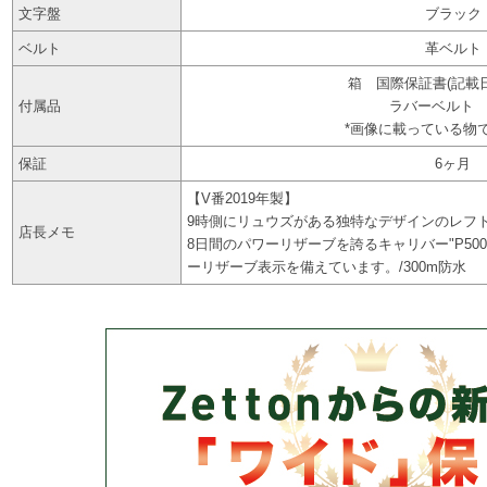
文字盤
ブラック
ベルト
革ベルト
箱 国際保証書(記載日付-
付属品
ラバーベルト
*画像に載っている物
保証
6ヶ月
【V番2019年製】
9時側にリュウズがある独特なデザインのレフ
店長メモ
8日間のパワーリザーブを誇るキャリバー"P50
ーリザーブ表示を備えています。/300m防水