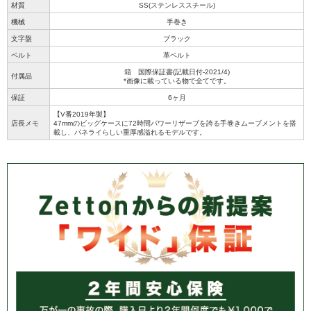
材質
SS(ステンレススチール)
機械
手巻き
文字盤
ブラック
ベルト
革ベルト
箱 国際保証書(記載日付-2021/4)
付属品
*画像に載っている物で全てです。
保証
6ヶ月
【V番2019年製】
店長メモ
47mmのビッグケースに72時間パワーリザーブを誇る手巻きムーブメントを搭
載し、パネライらしい重厚感溢れるモデルです。