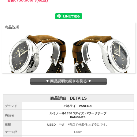
商品説明
▼ 商品説明の続きを見る ▼
商品詳細 DETAILS
ブランド
パネライ PANERAI
ルミノール1950 3デイズ パワーリザーブ
商品名
PAM00423
状態
USED 中古 *当店で外装仕上げ済みです。
ケース径
47mm