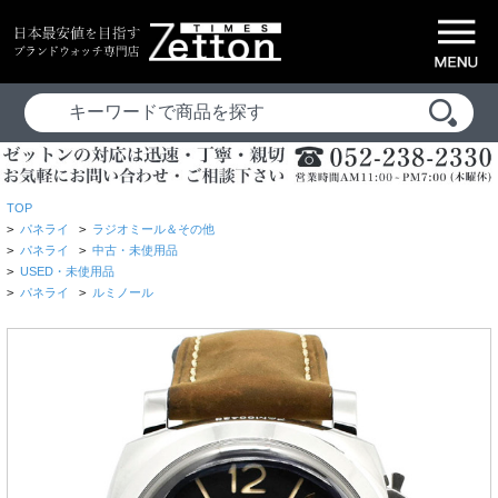
TOP
>
パネライ
>
ラジオミール＆その他
>
パネライ
>
中古・未使用品
>
USED・未使用品
>
パネライ
>
ルミノール