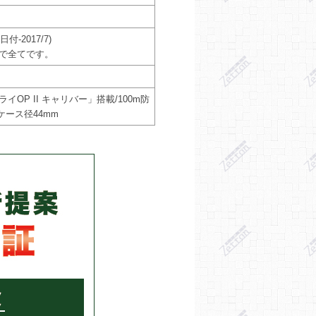
ト
-2017/7)
物で全てです。
OP II キャリバー」搭載/100m防
ケース径44mm