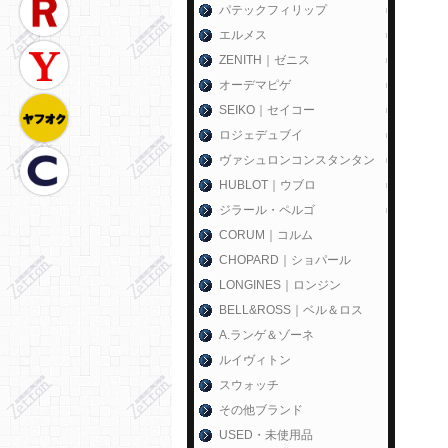
パテックフィリップ
エルメス
ZENITH｜ゼニス
オーデマピゲ
SEIKO｜セイコー
ロジェデュブイ
ヴァシュロンコンスタンタン
HUBLOT｜ウブロ
ジラール・ペルゴ
CORUM｜コルム
CHOPARD｜ショパール
LONGINES｜ロンジン
BELL&ROSS｜ベル＆ロス
A.ランゲ＆ゾーネ
ルイヴィトン
スウォッチ
その他ブランド
USED・未使用品