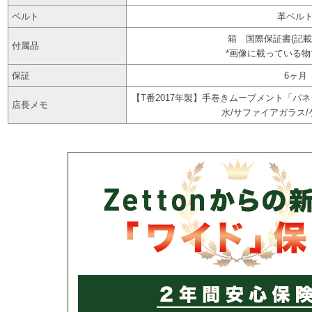
ベルト
革ベル
箱 国際保証書(記載日付
付属品
*画像に載っている
保証
6ヶ月
【T番2017年製】手巻きムーブメント「パネライ
店長メモ
水/サファイアガラス/