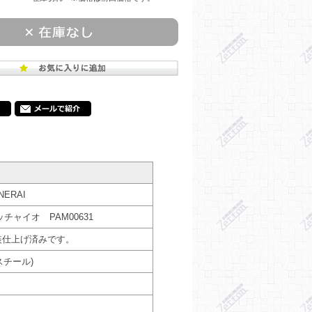
ERAI
チャイオ PAM00631
装仕上げ済みです。
スチール)
ク