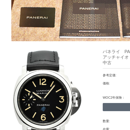
パネライ PA
アッチャイオ 
中古
参考定価:
価格:
WOC2年保険：
数量:
在庫: