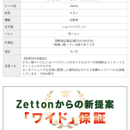
ケース径
39mm
材質
チタン
機械
自動巻
文字盤
シルバー/ブラック
ベルト
革ベルト
国際保証書(記載日付-2021/5)
付属品
*画像に載っている物で全てです
保証
6ヶ月
【世界500本限定】
チタン製ケースにシルバー/ブラックのダイヤルカラーが特徴的なリミテッドエ
店長メモ
ディションモデルです。
センターリューズを左側に配置した個性的なモデルで名機キャリバー11を搭載
しています。/100m防水