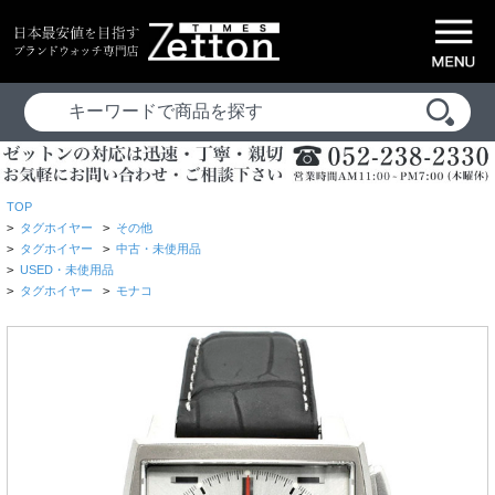
TOP
>
タグホイヤー
>
その他
>
タグホイヤー
>
中古・未使用品
>
USED・未使用品
>
タグホイヤー
>
モナコ