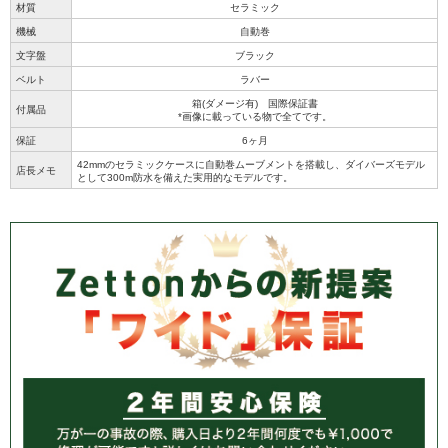
材質
セラミック
機械
自動巻
文字盤
ブラック
ベルト
ラバー
箱(ダメージ有) 国際保証書
付属品
*画像に載っている物で全てです。
保証
6ヶ月
42mmのセラミックケースに自動巻ムーブメントを搭載し、ダイバーズモデル
店長メモ
として300m防水を備えた実用的なモデルです。