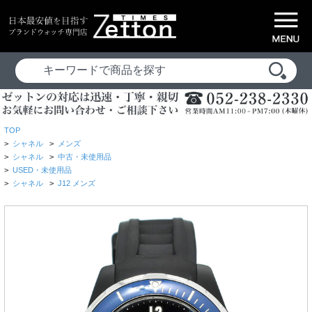
TOP
>
シャネル
>
メンズ
>
シャネル
>
中古・未使用品
>
USED・未使用品
>
シャネル
>
J12 メンズ