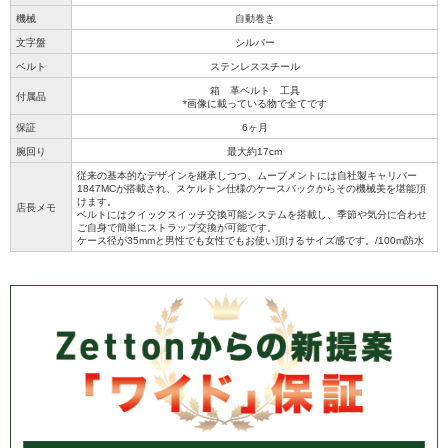
機械
自動巻き
文字盤
シルバー
ベルト
ステンレススチール
箱 革ベルト 工具
付属品
*画像に載っている物で全てです
保証
6ヶ月
腕回り
最大約17cm
従来の基本的なデザインを継承しつつ、ムーブメントには自社製キャリバー
1847MCが搭載され、スケルトン仕様のケースバックからその機械美を堪能頂
けます。
店長メモ
ベルトにはクイックスイッチ交換可能システムを搭載し、季節や気分に合わせ
ご自身で簡単にストラップ交換が可能です。
ケース径が35mmと男性でも女性でもお使い頂けるサイズ感です。/100m防水