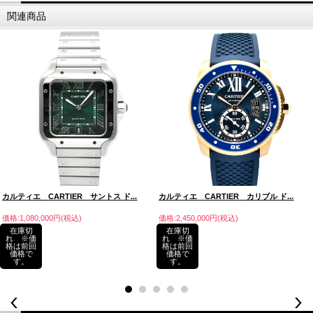
関連商品
カルティエ CARTIER サントス ド...
カルティエ CARTIER カリブル ド...
価格:1,080,000円(税込)
価格:2,450,000円(税込)
在庫切
在庫切
れ ※価
れ ※価
格は前回
格は前回
価格で
価格で
す。
す。