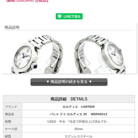
商品説明
▼ 商品説明の続きを見る ▼
商品詳細 DETAILS
ブランド
カルティエ CARTIER
商品名
パシャ ドゥ カルティエ 35 WSPA0013
状態
USED 中古 *当店で外装仕上げ済みです。
ケース径
35mm
材質
ステンレススチール