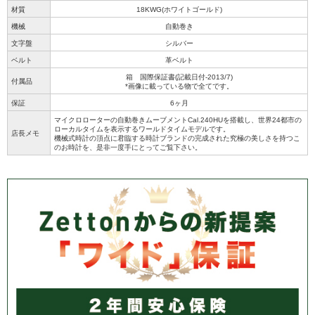
材質
18KWG(ホワイトゴールド)
機械
自動巻き
文字盤
シルバー
ベルト
革ベルト
箱 国際保証書(記載日付-2013/7)
付属品
*画像に載っている物で全てです。
保証
6ヶ月
マイクロローターの自動巻きムーブメントCal.240HUを搭載し、世界24都市の
ローカルタイムを表示するワールドタイムモデルです。
店長メモ
機械式時計の頂点に君臨する時計ブランドの完成された究極の美しさを持つこ
のお時計を、是非一度手にとってご覧下さい。