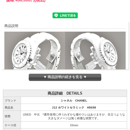
商品説明
▼ 商品説明の続きを見る ▼
商品詳細 DETAILS
ブランド
シャネル CHANEL
商品名
J12 ホワイトセラミック H5698
USED 中古 *通常使用に伴うわずかな傷やスレはありますが、目立つような
状態
大きなダメージは無く綺麗な状態です。
ケース径
33mm