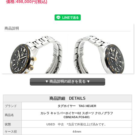
価格:
498,000円
(税込)
商品説明
▼ 商品説明の続きを見る ▼
商品詳細 DETAILS
ブランド
タグホイヤー TAG HEUER
カレラ キャリバーホイヤー02 スポーツ クロノグラフ
商品名
CBN2A5A.FC6481
状態
USED 中古 *当店で外装仕上げ済みです。
ケース径
44mm