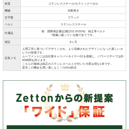
材質
ステンレススチール/セラミックベゼル
機械
自動巻き
文字盤
ブラック
ベルト
ステンレススチール
箱 国際保証書(記載日付-2020/9) 純正革ベルト
付属品
*画像に載っている物で全てです。
保証
6ヶ月
人間工学に基づいてデザインされ、より洗練されたデザインになった新しいカ
レラの登場です。
ムーブメントには自社製キャリバーホイヤー02を搭載し、パワーリザーブは約
店長メモ
80時間を誇ります。
こちらの個体は純正のステンレスベルトが付いた大変お得な1本です。
是非この機会を買い逃しなく！/100m防水