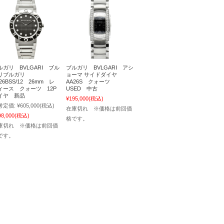
ルガリ BVLGARI ブル
ブルガリ BVLGARI アシ
リブルガリ
ョーマ サイドダイヤ
26BSS/12 26mm レ
AA26S クォーツ
ィース クォーツ 12P
USED 中古
イヤ 新品
¥195,000
(税込)
考定価:
¥605,000
(税込)
在庫切れ ※価格は前回価
98,000
(税込)
格です。
庫切れ ※価格は前回価
です。