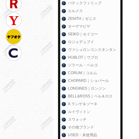
パテックフィリップ
エルメス
ZENITH｜ゼニス
オーデマピゲ
SEIKO｜セイコー
ロジェデュブイ
ヴァシュロンコンスタンタン
HUBLOT｜ウブロ
ジラール・ペルゴ
CORUM｜コルム
CHOPARD｜ショパール
LONGINES｜ロンジン
BELL&ROSS｜ベル＆ロス
A.ランゲ＆ゾーネ
ルイヴィトン
スウォッチ
その他ブランド
USED・未使用品