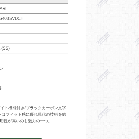
ARI
0BSVDCH
SS)
ン
書
/デイト機能付き/ブラックカーボン文字
インはフィット感に優れ現代の技術を結
用性が高いのも魅力の一つ。