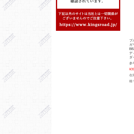
ブ
ガ
BB
デ
ダ
参
¥3
在
格