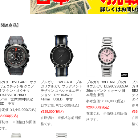
【関連商品】
ルガリ BVLGARI オク
ブルガリ BVLGARI ブル
ブルガリ BVLGARI ブルガ
ブル
 ヴェロチッシモ クロノ
ガリブルガリ フラグメント
リブルガリ BB26C2SSD/JA
ガ
ラフ ケン・オクヤマ
デザイン スペシャルエディ
26mm ピンク クォーツ 日
BB
O41BSLDCH/KO
ション Ref.103570
本限定 新品
ディ
1.5mm 世界200本限定
41mm USED 中古
ダ
参考定価:
¥506,000
(税込)
SED 中古
日本定価:
¥715,000
(税込)
参考
¥298,000
(税込)
考定価:
¥1,441,000
(税込)
¥338,000
(税込)
¥39
在庫切れ ※価格は前回価
88,000
(税込)
在庫切れ ※価格は前回価
在
格です。
庫切れ ※価格は前回価
格です。
格
です。