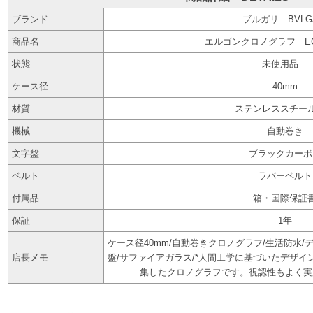
ブランド
ブルガリ BVLG
商品名
エルゴンクロノグラフ EG4
状態
未使用品
ケース径
40mm
材質
ステンレススチール(
機械
自動巻き
文字盤
ブラックカーボ
ベルト
ラバーベルト
付属品
箱・国際保証
保証
1年
ケース径40mm/自動巻きクロノグラフ/生活防水
店長メモ
盤/サファイアガラス/*人間工学に基づいたデザ
集したクロノグラフです。視認性もよく実