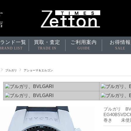
ランド一覧
買取・査定
ご利用案内
お得情報
BRAND LIST
TRADE IN
GUIDE
SALE
ブルガリ
アショーマ＆エルゴン
ブルガリ B
EG40BSV
巻き 未使