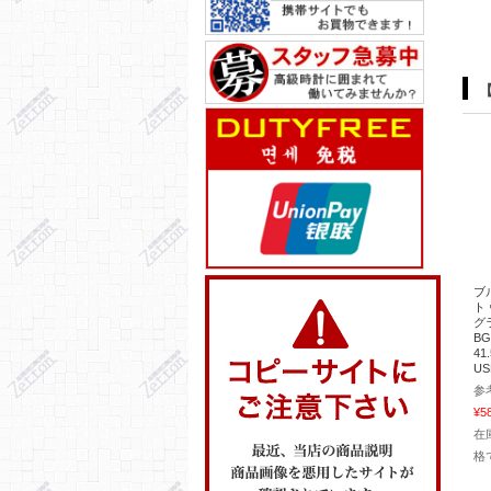
ブ
ト
グ
BG
4
U
参
¥5
在
格