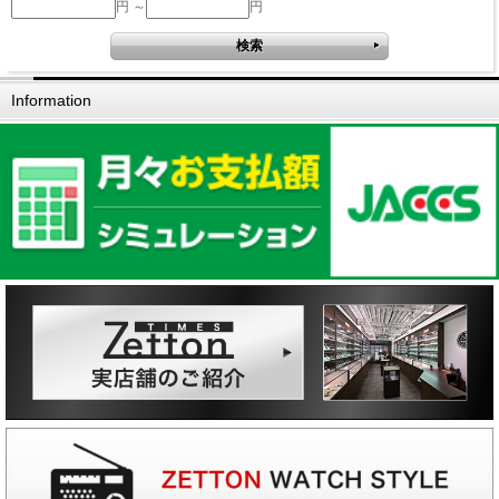
円 ～
円
Information