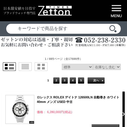
1 / 885ページ
（全17686件）
1
2
3
4
5
次へ
ロレックス ROLEX デイトナ 126500LN 自動巻き ホワイト
40mm メンズ USED 中古
価格： 6,280,000円(税込)