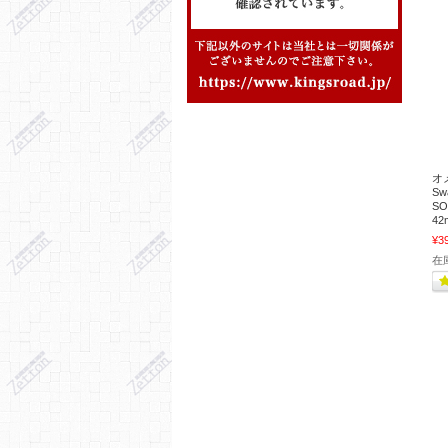
オ
S
S
42
¥3
在