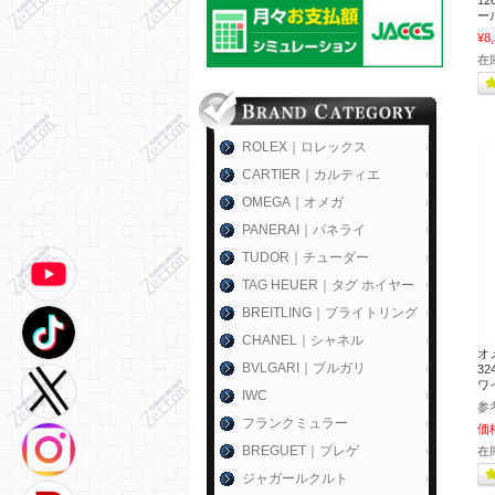
1
ール
¥8
在
ROLEX｜ロレックス
CARTIER｜カルティエ
OMEGA｜オメガ
PANERAI｜パネライ
TUDOR｜チューダー
TAG HEUER｜タグ ホイヤー
BREITLING｜ブライトリング
CHANEL｜シャネル
オ
BVLGARI｜ブルガリ
32
ワイ
IWC
参
フランクミュラー
価
BREGUET｜ブレゲ
在
ジャガールクルト