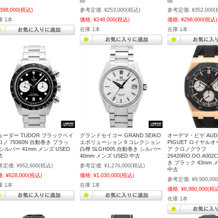
品
品
,398,000
(税込)
参考定価:
¥253,000
(税込)
参考定価:
¥352,000
(
庫 1本
価格:
¥248,000
(税込)
価格:
¥298,000
(税込)
在庫 1本
在庫 1本
ューダー TUDOR ブラックベイ
グランドセイコー GRAND SEIKO
オーデマ・ピゲ AUD
ロノ 79360N 自動巻き ブラッ
エボリューション 9 コレクション
PIGUET ロイヤル
シルバー 41mm メンズ USED
白樺 SLGH005 自動巻き シルバー
ア クロノグラフ
古
40mm メンズ USED 中古
26420RO.OO.A002
き ブラック 43mm メ
考定価:
¥952,600
(税込)
参考定価:
¥1,276,000
(税込)
中古
格:
¥628,000
(税込)
価格:
¥1,030,000
(税込)
参考定価:
¥9,900,000
庫 1本
在庫 1本
価格:
¥6,980,000
(税
在庫 1本