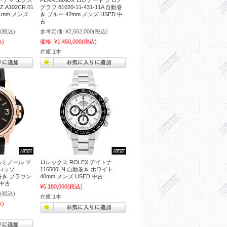
オーデマ エクス
PERREGAUX ロレアート クロノ
.A102CR.01
グラフ 81020-11-431-11A 自動巻
1mm メンズ
き ブルー 42mm メンズ USED 中
古
(税込)
参考定価:
¥2,662,000
(税込)
込)
価格:
¥1,450,000
(税込)
在庫 1本
 ルミノール マ
ロレックス ROLEX デイトナ
ロロッソ
116500LN 自動巻き ホワイト
動巻き ブラウン
40mm メンズ USED 中古
 中古
¥5,180,000
(税込)
(税込)
在庫 1本
込)