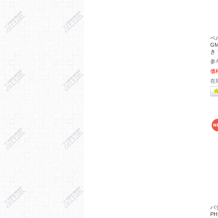
ベル
GM
き
参
価
在
パ
P