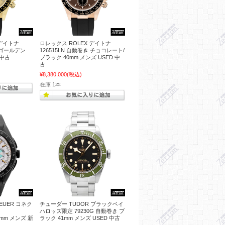
 デイトナ
ロレックス ROLEX デイトナ
き ゴールデン
126515LN 自動巻き チョコレート/
 中古
ブラック 40mm メンズ USED 中
古
¥8,380,000
(税込)
在庫 1本
EUER コネク
チューダー TUDOR ブラックベイ
ハロッズ限定 79230G 自動巻き ブ
45mm メンズ 新
ラック 41mm メンズ USED 中古