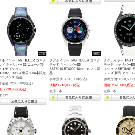
グホイヤー TAG HEUER コネク
タグホイヤー TAG HEUER コネク
タグホイヤー TAG H
ッド キャリバーE5 ニューバラ
テッド キャリバーE5
テッド キャリバーE
スエディション
SBT8010.BT0002 40mm メンズ 新
ィション SBT8A81.E
T8082.EB0394 世界3000本限定
品
メンズ 新品 アウト
0mm メンズ 新品
参考定価:
¥231,000
(税込)
参考定価:
¥368,500
(
考定価:
¥236,500
(税込)
価格:
¥218,000
(税込)
価格:
¥328,000
(税込)
格:
¥228,000
(税込)
在庫 1本
在庫 1本
庫 1本