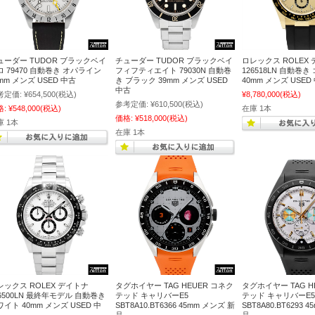
ューダー TUDOR ブラックベイ
チューダー TUDOR ブラックベイ
ロレックス ROLEX
ロ 79470 自動巻き オパライン
フィフティエイト 79030N 自動巻
126518LN 自動巻
mm メンズ USED 中古
き ブラック 39mm メンズ USED
40mm メンズ USED
中古
考定価:
¥654,500
(税込)
¥8,780,000
(税込)
参考定価:
¥610,500
(税込)
格:
¥548,000
(税込)
在庫 1本
価格:
¥518,000
(税込)
庫 1本
在庫 1本
レックス ROLEX デイトナ
タグホイヤー TAG HEUER コネク
タグホイヤー TAG H
16500LN 最終年モデル 自動巻き
テッド キャリバーE5
テッド キャリバーE5
イト 40mm メンズ USED 中
SBT8A10.BT6366 45mm メンズ 新
SBT8A80.BT6293 