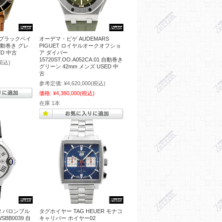
 ブラックベイ
オーデマ・ピゲ AUDEMARS
 自動巻き グレ
PIGUET ロイヤルオークオフショ
ED 中古
ア ダイバー
15720ST.OO.A052CA.01 自動巻き
税込)
グリーン 42mm メンズ USED 中
古
参考定価:
¥4,620,000
(税込)
価格:
¥4,380,000
(税込)
在庫 1本
R バロンブル
タグホイヤー TAG HEUER モナコ
BB0039 自
キャリバー ホイヤー02