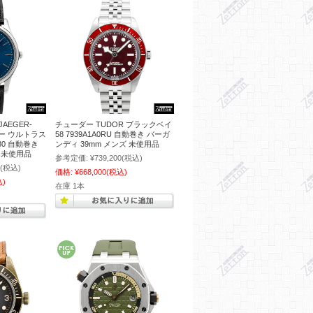
AEGER-
チューダー TUDOR ブラックベイ
ター ウルトラス
58 7939A1A0RU 自動巻き バーガ
80 自動巻き
ンディ 39mm メンズ 未使用品
ズ 未使用品
参考定価:
¥739,200
(税込)
(税込)
価格:
¥668,000
(税込)
込)
在庫 1本