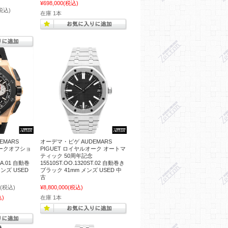
¥698,000
(税込)
税込)
在庫 1本
EMARS
オーデマ・ピゲ AUDEMARS
オークオフショ
PIGUET ロイヤルオーク オートマ
ティック 50周年記念
CA.01 自動巻
15510ST.OO.1320ST.02 自動巻き
ンズ USED
ブラック 41mm メンズ USED 中
古
(税込)
¥8,800,000
(税込)
込)
在庫 1本