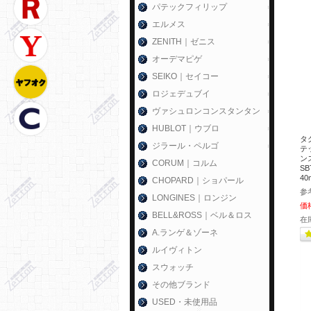
パテックフィリップ
エルメス
ZENITH｜ゼニス
オーデマピゲ
SEIKO｜セイコー
ロジェデュブイ
ヴァシュロンコンスタンタン
HUBLOT｜ウブロ
タ
ジラール・ペルゴ
テ
ン
CORUM｜コルム
SB
4
CHOPARD｜ショパール
参
LONGINES｜ロンジン
価
BELL&ROSS｜ベル＆ロス
在
A.ランゲ＆ゾーネ
ルイヴィトン
スウォッチ
その他ブランド
USED・未使用品