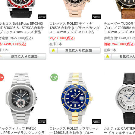
＆ロス Bell＆Ross BR03-93
ロレックス ROLEX デイトナ
チューダー TUDOR
T BR0393-BL-ST/SCA 自動巻
126505 自動巻き ブラック/サンダ
ブロンズ 79250BA
 ブラック 42mm メンズ 新品
スト 40mm メンズ USED 中古
ー 43mm メンズ US
考定価:
¥627,000
(税込)
¥9,280,000
(税込)
参考定価:
¥748,000
(
格:
¥498,000
(税込)
在庫 1本
価格:
¥478,000
(税込)
庫 1本
在庫 1本
テックフィリップ PATEK
ロレックス ROLEX サブマリーナ
カルティエ CARTIE
HILIPPE ノーチラス クロノグラ
― 126613LB 自動巻き ブルー
ー ドゥ カルティエ WS