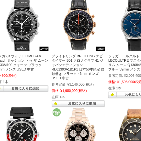
メガ×スウォッチ OMEGA ×
ブライトリング BREITLING ナビ
ジャガー・ルクルト J
watch ミッション トゥ ザ ムーン
タイマー B01 クロノグラフ 41 ジ
LECOULTRE マス
O33M100 クォーツ ブラック
ャパンエディション
リム ムーン Q13684
mm メンズ USED 中古
RB01393A1B1P1 日本50本限定 自
ブルー 39mm メン
動巻き ブラック 41mm メンズ
9,800
(税込)
参考定価:
¥2,006,400
USED 中古
庫 1本
価格:
¥1,598,000
(税
参考定価:
¥3,146,000
(税込)
在庫 1本
価格:
¥1,980,000
(税込)
在庫 1本