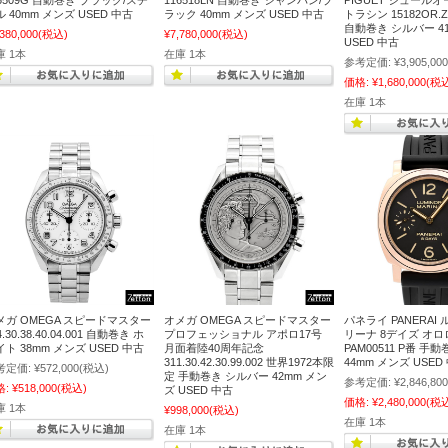
26509G 自動巻き ブラック/スチ
116518LN 自動巻き シャンパン/ブ
PIGUET ジュール
 40mm メンズ USED 中古
ラック 40mm メンズ USED 中古
トラシン 15182OR.ZZ
自動巻き シルバー 4
,380,000
(税込)
¥7,780,000
(税込)
USED 中古
庫 1本
在庫 1本
参考定価:
¥3,905,000
価格:
¥1,680,000
(税
在庫 1本
メガ OMEGA スピードマスター
オメガ OMEGA スピードマスター
パネライ PANERAI
4.30.38.40.04.001 自動巻き ホ
プロフェッショナル アポロ17号
リーナ 8デイズ オ
ト 38mm メンズ USED 中古
月面着陸40周年記念
PAM00511 P番 手
311.30.42.30.99.002 世界1972本限
44mm メンズ USED
考定価:
¥572,000
(税込)
定 手動巻き シルバー 42mm メン
参考定価:
¥2,846,800
格:
¥518,000
(税込)
ズ USED 中古
価格:
¥2,480,000
(税
庫 1本
¥998,000
(税込)
在庫 1本
在庫 1本