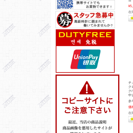
古
¥5
在
チ
ク
ク/
中
参
価
在