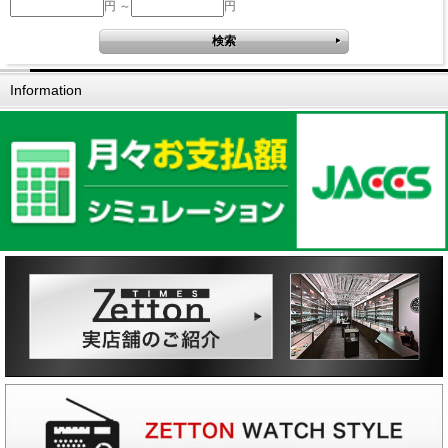
円 ～
円
Information