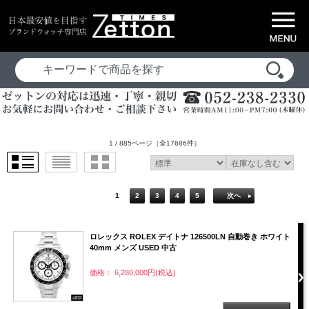
1 / 885ページ
（全17686件）
1
2
3
4
5
次へ
ロレックス ROLEX デイトナ 126500LN 自動巻き ホワイト
40mm メンズ USED 中古
価格： 6,280,000円(税込)