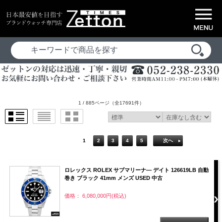
1 / 885ページ
（全17691件）
1
2
3
4
5
次へ
ロレックス ROLEX サブマリーナ― デイト 126619LB 自動
巻き ブラック 41mm メンズ USED 中古
価格： 6,080,000円(税込)