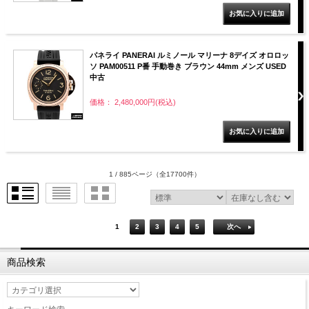
パネライ PANERAI ルミノール マリーナ 8デイズ オロロッ
ソ PAM00511 P番 手動巻き ブラウン 44mm メンズ USED
中古
価格： 2,480,000円(税込)
1 / 885ページ
（全17700件）
1
2
3
4
5
次へ
商品検索