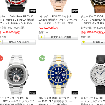
＆ロス Bell＆Ross BR03-93
ロレックス ROLEX デイトナ
チューダー TUDOR
T BR0393-BL-ST/SCA 自動巻
126505 自動巻き ブラック/サンダ
ブロンズ 79250BA
 ブラック 42mm メンズ 新品
スト 40mm メンズ USED 中古
ー 43mm メンズ US
考定価:
¥627,000
(税込)
¥9,280,000
(税込)
参考定価:
¥748,000
(
格:
¥498,000
(税込)
在庫 1本
価格:
¥478,000
(税込)
庫 1本
在庫 1本
テックフィリップ PATEK
ロレックス ROLEX サブマリーナ
カルティエ CARTIE
HILIPPE ノーチラス クロノグラ
― 126613LB 自動巻き ブルー
ー ドゥ カルティエ WS
5980/1A-001 自動巻き ブルー
41mm メンズ USED 中古
動巻き シルバー 40m