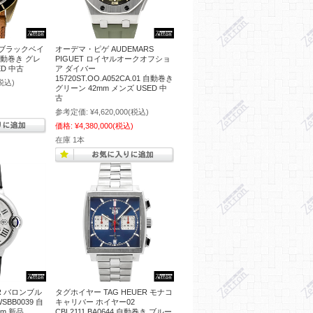
 ブラックベイ
オーデマ・ピゲ AUDEMARS
 自動巻き グレ
PIGUET ロイヤルオークオフショ
ED 中古
ア ダイバー
15720ST.OO.A052CA.01 自動巻き
税込)
グリーン 42mm メンズ USED 中
古
参考定価:
¥4,620,000
(税込)
価格:
¥4,380,000
(税込)
在庫 1本
R バロンブル
タグホイヤー TAG HEUER モナコ
BB0039 自
キャリバー ホイヤー02
m 新品
CBL2111.BA0644 自動巻き ブルー