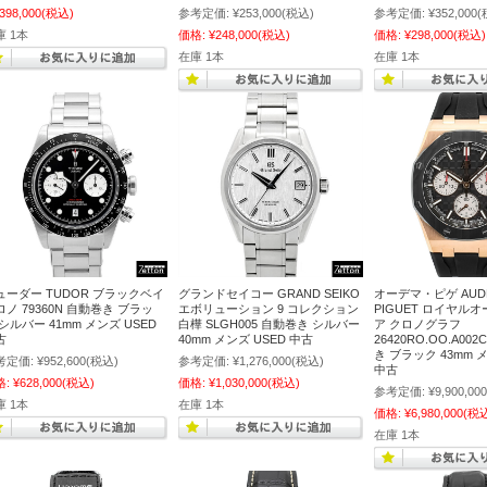
,398,000
(税込)
参考定価:
¥253,000
(税込)
参考定価:
¥352,000
(
庫 1本
価格:
¥248,000
(税込)
価格:
¥298,000
(税込)
在庫 1本
在庫 1本
ューダー TUDOR ブラックベイ
グランドセイコー GRAND SEIKO
オーデマ・ピゲ AUD
ロノ 79360N 自動巻き ブラッ
エボリューション 9 コレクション
PIGUET ロイヤル
シルバー 41mm メンズ USED
白樺 SLGH005 自動巻き シルバー
ア クロノグラフ
古
40mm メンズ USED 中古
26420RO.OO.A002
き ブラック 43mm メ
考定価:
¥952,600
(税込)
参考定価:
¥1,276,000
(税込)
中古
格:
¥628,000
(税込)
価格:
¥1,030,000
(税込)
参考定価:
¥9,900,000
庫 1本
在庫 1本
価格:
¥6,980,000
(税
在庫 1本