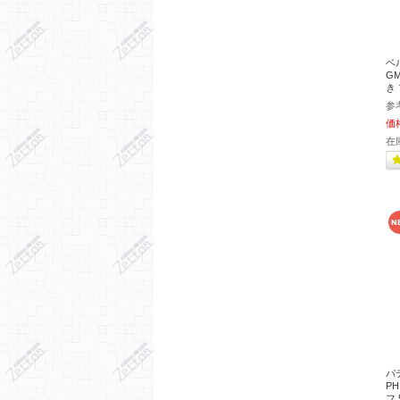
ベル
GM
き
参
価
在
パ
P
フ 