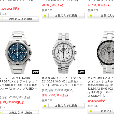
ック 40mm メンズ USED 中
ール 40mm メンズ USED 中古
ラック 40mm メンズ 
¥8,380,000
(税込)
¥7,780,000
(税込)
6,300,000
(税込)
在庫 1本
在庫 1本
庫 1本
ラール・ペルゴ GIRARD-
オメガ OMEGA スピードマスター
オメガ OMEGA ス
ERREGAUX ロレアート クロノ
324.30.38.40.04.001 自動巻き ホ
プロフェッショナル 
フ 81020-11-431-11A 自動巻
ワイト 38mm メンズ USED 中古
月面着陸40周年記念
ブルー 42mm メンズ USED 中
311.30.42.30.99.0
参考定価:
¥572,000
(税込)
定 手動巻き シルバー 
価格:
¥518,000
(税込)
ズ USED 中古
考定価:
¥2,662,000
(税込)
在庫 1本
¥998,000
(税込)
格:
¥1,450,000
(税込)
在庫 1本
庫 1本