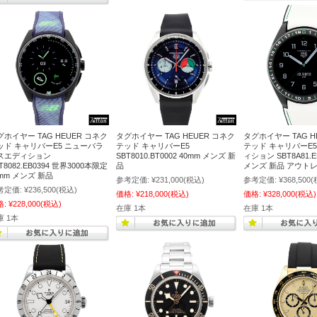
グホイヤー TAG HEUER コネク
タグホイヤー TAG HEUER コネク
タグホイヤー TAG H
ッド キャリバーE5 ニューバラ
テッド キャリバーE5
テッド キャリバーE
スエディション
SBT8010.BT0002 40mm メンズ 新
ィション SBT8A81.E
T8082.EB0394 世界3000本限定
品
メンズ 新品 アウト
0mm メンズ 新品
参考定価:
¥231,000
(税込)
参考定価:
¥368,500
(
考定価:
¥236,500
(税込)
価格:
¥218,000
(税込)
価格:
¥328,000
(税込)
格:
¥228,000
(税込)
在庫 1本
在庫 1本
庫 1本