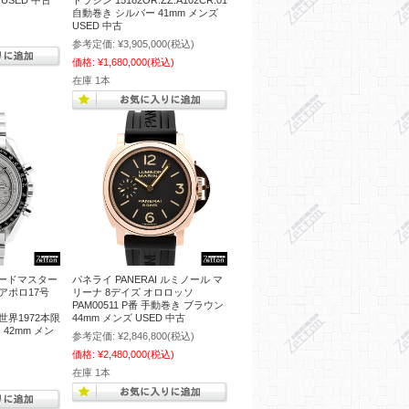
USED 中古
トラシン 15182OR.ZZ.A102CR.01
自動巻き シルバー 41mm メンズ
USED 中古
参考定価:
¥3,905,000
(税込)
価格:
¥1,680,000
(税込)
在庫 1本
ピードマスター
パネライ PANERAI ルミノール マ
アポロ17号
リーナ 8デイズ オロロッソ
PAM00511 P番 手動巻き ブラウン
02 世界1972本限
44mm メンズ USED 中古
42mm メン
参考定価:
¥2,846,800
(税込)
価格:
¥2,480,000
(税込)
在庫 1本