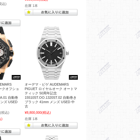
税込)
在庫 1本
EMARS
オーデマ・ピゲ AUDEMARS
オークオフショ
PIGUET ロイヤルオーク オートマ
ティック 50周年記念
CA.01 自動巻
15510ST.OO.1320ST.02 自動巻き
ンズ USED
ブラック 41mm メンズ USED 中
古
(税込)
¥8,800,000
(税込)
込)
在庫 1本