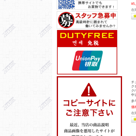
¥5
在
チ
ク
ク/
中
参
価
在