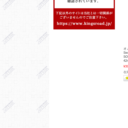
オ
S
S
42
¥3
在