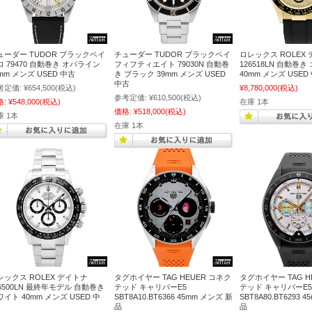
ューダー TUDOR ブラックベイ
チューダー TUDOR ブラックベイ
ロレックス ROLEX
ロ 79470 自動巻き オパライン
フィフティエイト 79030N 自動巻
126518LN 自動巻
mm メンズ USED 中古
き ブラック 39mm メンズ USED
40mm メンズ USED
中古
考定価:
¥654,500
(税込)
¥8,780,000
(税込)
参考定価:
¥610,500
(税込)
格:
¥548,000
(税込)
在庫 1本
価格:
¥518,000
(税込)
庫 1本
在庫 1本
レックス ROLEX デイトナ
タグホイヤー TAG HEUER コネク
タグホイヤー TAG H
16500LN 最終年モデル 自動巻き
テッド キャリバーE5
テッド キャリバーE5
イト 40mm メンズ USED 中
SBT8A10.BT6366 45mm メンズ 新
SBT8A80.BT6293 
品
品