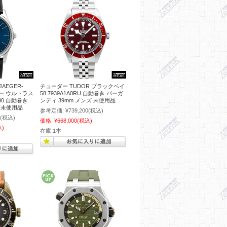
AEGER-
チューダー TUDOR ブラックベイ
ター ウルトラス
58 7939A1A0RU 自動巻き バーガ
80 自動巻き
ンディ 39mm メンズ 未使用品
ズ 未使用品
参考定価:
¥739,200
(税込)
(税込)
価格:
¥668,000
(税込)
込)
在庫 1本