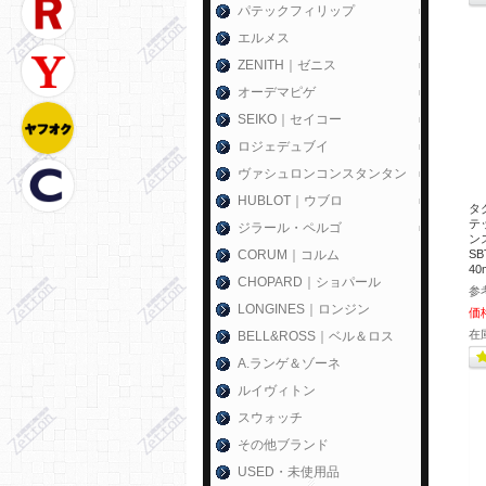
パテックフィリップ
エルメス
ZENITH｜ゼニス
オーデマピゲ
SEIKO｜セイコー
ロジェデュブイ
ヴァシュロンコンスタンタン
HUBLOT｜ウブロ
タ
テ
ジラール・ペルゴ
ン
CORUM｜コルム
SB
4
CHOPARD｜ショパール
参
LONGINES｜ロンジン
価
在
BELL&ROSS｜ベル＆ロス
A.ランゲ＆ゾーネ
ルイヴィトン
スウォッチ
その他ブランド
USED・未使用品