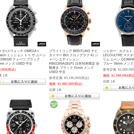
メガ×スウォッチ OMEGA ×
ブライトリング BREITLING ナビ
ジャガー・ルクルト J
watch ミッション トゥ ザ ムーン
タイマー B01 クロノグラフ 41 ジ
LECOULTRE マス
O33M100 クォーツ ブラック
ャパンエディション
リム ムーン Q13684
mm メンズ USED 中古
RB01393A1B1P1 日本50本限定 自
ブルー 39mm メン
動巻き ブラック 41mm メンズ
9,800
(税込)
参考定価:
¥2,006,400
USED 中古
庫 1本
価格:
¥1,598,000
(税
参考定価:
¥3,146,000
(税込)
在庫 1本
価格:
¥1,980,000
(税込)
在庫 1本