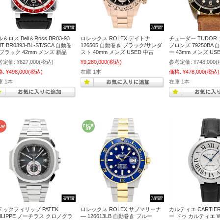
＆ロス Bell＆Ross BR03-93
ロレックス ROLEX デイトナ
チューダー TUDOR
T BR0393-BL-ST/SCA 自動巻
126505 自動巻き ブラック/サンダ
ブロンズ 79250BA
 ブラック 42mm メンズ 新品
スト 40mm メンズ USED 中古
ー 43mm メンズ US
考定価:
¥627,000
(税込)
¥9,280,000
(税込)
参考定価:
¥748,000
(
格:
¥498,000
(税込)
在庫 1本
価格:
¥478,000
(税込)
庫 1本
在庫 1本
テックフィリップ PATEK
ロレックス ROLEX サブマリーナ
カルティエ CARTIE
HILIPPE ノーチラス クロノグラ
― 126613LB 自動巻き ブルー
ー ドゥ カルティエ WS