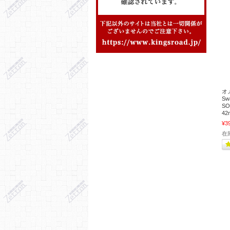
オ
S
S
42
¥3
在