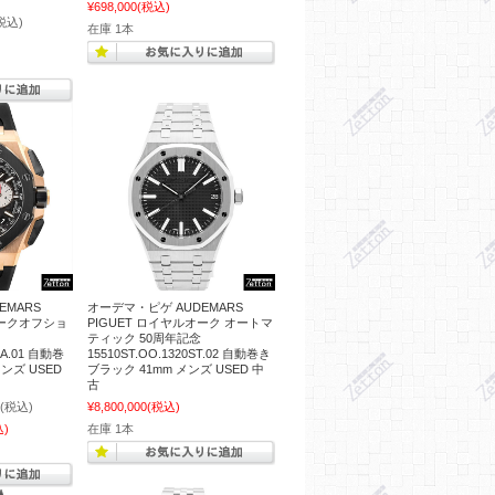
¥698,000
(税込)
税込)
在庫 1本
EMARS
オーデマ・ピゲ AUDEMARS
オークオフショ
PIGUET ロイヤルオーク オートマ
ティック 50周年記念
CA.01 自動巻
15510ST.OO.1320ST.02 自動巻き
ンズ USED
ブラック 41mm メンズ USED 中
古
(税込)
¥8,800,000
(税込)
込)
在庫 1本