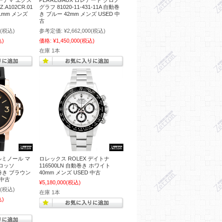
オーデマ エクス
PERREGAUX ロレアート クロノ
.A102CR.01
グラフ 81020-11-431-11A 自動巻
1mm メンズ
き ブルー 42mm メンズ USED 中
古
(税込)
参考定価:
¥2,662,000
(税込)
込)
価格:
¥1,450,000
(税込)
在庫 1本
 ルミノール マ
ロレックス ROLEX デイトナ
ロロッソ
116500LN 自動巻き ホワイト
動巻き ブラウン
40mm メンズ USED 中古
 中古
¥5,180,000
(税込)
(税込)
在庫 1本
込)