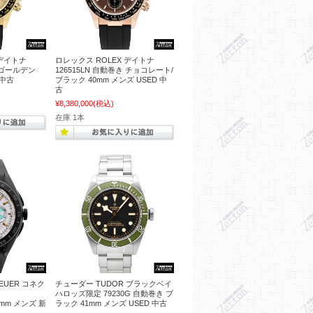
 デイトナ
ロレックス ROLEX デイトナ
き ゴールデン
126515LN 自動巻き チョコレート/
 中古
ブラック 40mm メンズ USED 中
古
¥8,380,000
(税込)
在庫 1本
EUER コネク
チューダー TUDOR ブラックベイ
ハロッズ限定 79230G 自動巻き ブ
45mm メンズ 新
ラック 41mm メンズ USED 中古