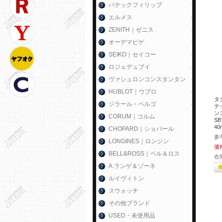
パテックフィリップ
エルメス
ZENITH｜ゼニス
オーデマピゲ
SEIKO｜セイコー
ロジェデュブイ
ヴァシュロンコンスタンタン
HUBLOT｜ウブロ
タ
ジラール・ペルゴ
テ
ン
CORUM｜コルム
SB
4
CHOPARD｜ショパール
参
LONGINES｜ロンジン
価
BELL&ROSS｜ベル＆ロス
在
A.ランゲ＆ゾーネ
ルイヴィトン
スウォッチ
その他ブランド
USED・未使用品