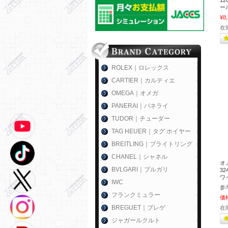
1
ール
¥8
在
ROLEX｜ロレックス
CARTIER｜カルティエ
OMEGA｜オメガ
PANERAI｜パネライ
TUDOR｜チューダー
TAG HEUER｜タグ ホイヤー
BREITLING｜ブライトリング
CHANEL｜シャネル
オ
BVLGARI｜ブルガリ
32
ワイ
IWC
参
フランクミュラー
価
BREGUET｜ブレゲ
在
ジャガールクルト