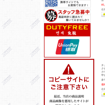
古
¥5
在
チ
ク
ク/
中
参
価
在