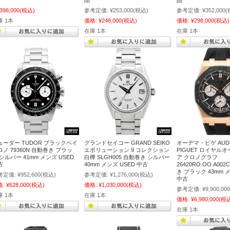
品
品
,398,000
(税込)
参考定価:
¥253,000
(税込)
参考定価:
¥352,000
(
庫 1本
価格:
¥248,000
(税込)
価格:
¥298,000
(税込)
在庫 1本
在庫 1本
ューダー TUDOR ブラックベイ
グランドセイコー GRAND SEIKO
オーデマ・ピゲ AUD
ロノ 79360N 自動巻き ブラッ
エボリューション 9 コレクション
PIGUET ロイヤル
シルバー 41mm メンズ USED
白樺 SLGH005 自動巻き シルバー
ア クロノグラフ
古
40mm メンズ USED 中古
26420RO.OO.A002
き ブラック 43mm メ
考定価:
¥952,600
(税込)
参考定価:
¥1,276,000
(税込)
中古
格:
¥628,000
(税込)
価格:
¥1,030,000
(税込)
参考定価:
¥9,900,000
庫 1本
在庫 1本
価格:
¥6,980,000
(税
在庫 1本