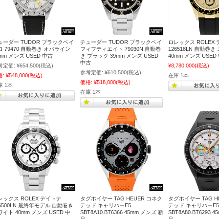
ューダー TUDOR ブラックベイ
チューダー TUDOR ブラックベイ
ロレックス ROLEX
ロ 79470 自動巻き オパライン
フィフティエイト 79030N 自動巻
126518LN 自動巻
mm メンズ USED 中古
き ブラック 39mm メンズ USED
40mm メンズ USED
中古
考定価:
¥654,500
(税込)
¥8,780,000
(税込)
参考定価:
¥610,500
(税込)
格:
¥548,000
(税込)
在庫 1本
価格:
¥518,000
(税込)
庫 1本
在庫 1本
レックス ROLEX デイトナ
タグホイヤー TAG HEUER コネク
タグホイヤー TAG H
16500LN 最終年モデル 自動巻き
テッド キャリバーE5
テッド キャリバーE5
イト 40mm メンズ USED 中
SBT8A10.BT6366 45mm メンズ 新
SBT8A80.BT6293 