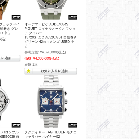
 ブラックベイ
オーデマ・ピゲ AUDEMARS
 自動巻き グレ
PIGUET ロイヤルオークオフショ
ED 中古
ア ダイバー
15720ST.OO.A052CA.01 自動巻き
税込)
グリーン 42mm メンズ USED 中
古
参考定価:
¥4,620,000
(税込)
価格:
¥4,380,000
(税込)
在庫 1本
R バロンブル
タグホイヤー TAG HEUER モナコ
BB0039 自
キャリバー ホイヤー02