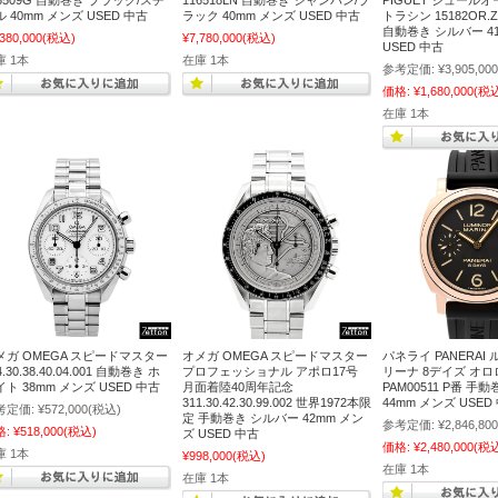
26509G 自動巻き ブラック/スチ
116518LN 自動巻き シャンパン/ブ
PIGUET ジュール
 40mm メンズ USED 中古
ラック 40mm メンズ USED 中古
トラシン 15182OR.ZZ
自動巻き シルバー 4
,380,000
(税込)
¥7,780,000
(税込)
USED 中古
庫 1本
在庫 1本
参考定価:
¥3,905,000
価格:
¥1,680,000
(税
在庫 1本
メガ OMEGA スピードマスター
オメガ OMEGA スピードマスター
パネライ PANERAI
4.30.38.40.04.001 自動巻き ホ
プロフェッショナル アポロ17号
リーナ 8デイズ オ
ト 38mm メンズ USED 中古
月面着陸40周年記念
PAM00511 P番 手
311.30.42.30.99.002 世界1972本限
44mm メンズ USED
考定価:
¥572,000
(税込)
定 手動巻き シルバー 42mm メン
参考定価:
¥2,846,800
格:
¥518,000
(税込)
ズ USED 中古
価格:
¥2,480,000
(税
庫 1本
¥998,000
(税込)
在庫 1本
在庫 1本