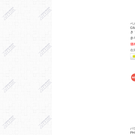
ベル
GM
き
参
価
在
パ
P