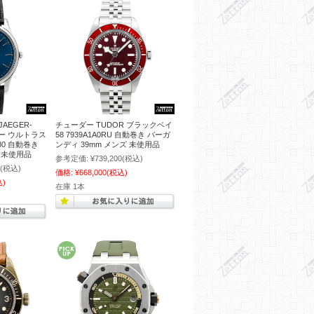
AEGER-
チューダー TUDOR ブラックベイ
ター ウルトラス
58 7939A1A0RU 自動巻き バーガ
80 自動巻き
ンディ 39mm メンズ 未使用品
ズ 未使用品
参考定価:
¥739,200
(税込)
(税込)
価格:
¥668,000
(税込)
込)
在庫 1本