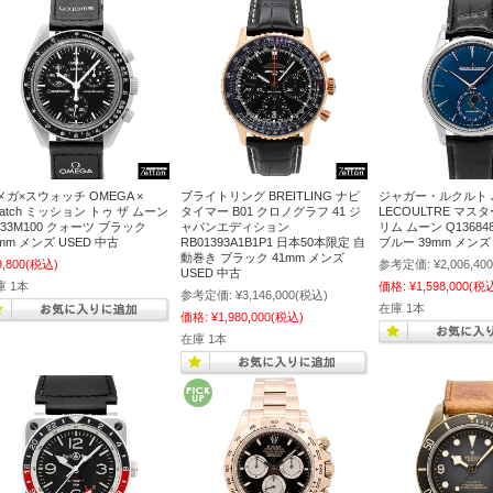
メガ×スウォッチ OMEGA ×
ブライトリング BREITLING ナビ
ジャガー・ルクルト J
watch ミッション トゥ ザ ムーン
タイマー B01 クロノグラフ 41 ジ
LECOULTRE マス
O33M100 クォーツ ブラック
ャパンエディション
リム ムーン Q13684
mm メンズ USED 中古
RB01393A1B1P1 日本50本限定 自
ブルー 39mm メン
動巻き ブラック 41mm メンズ
9,800
(税込)
参考定価:
¥2,006,400
USED 中古
庫 1本
価格:
¥1,598,000
(税
参考定価:
¥3,146,000
(税込)
在庫 1本
価格:
¥1,980,000
(税込)
在庫 1本