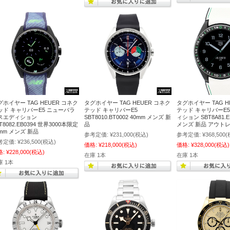
グホイヤー TAG HEUER コネク
タグホイヤー TAG HEUER コネク
タグホイヤー TAG H
ッド キャリバーE5 ニューバラ
テッド キャリバーE5
テッド キャリバーE
スエディション
SBT8010.BT0002 40mm メンズ 新
ィション SBT8A81.E
T8082.EB0394 世界3000本限定
品
メンズ 新品 アウト
0mm メンズ 新品
参考定価:
¥231,000
(税込)
参考定価:
¥368,500
(
考定価:
¥236,500
(税込)
価格:
¥218,000
(税込)
価格:
¥328,000
(税込)
格:
¥228,000
(税込)
在庫 1本
在庫 1本
庫 1本