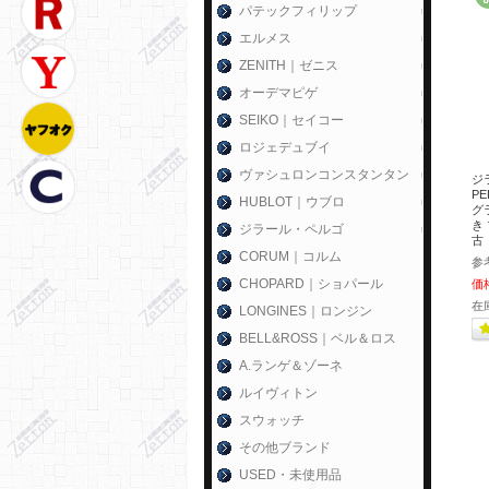
パテックフィリップ
エルメス
ZENITH｜ゼニス
オーデマピゲ
SEIKO｜セイコー
ロジェデュブイ
ヴァシュロンコンスタンタン
ジ
P
HUBLOT｜ウブロ
グラ
き 
ジラール・ペルゴ
古
CORUM｜コルム
参
CHOPARD｜ショパール
価
在
LONGINES｜ロンジン
BELL&ROSS｜ベル＆ロス
A.ランゲ＆ゾーネ
ルイヴィトン
スウォッチ
その他ブランド
USED・未使用品