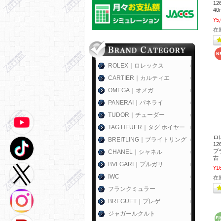
12
40
¥5
在
ROLEX｜ロレックス
CARTIER｜カルティエ
OMEGA｜オメガ
PANERAI｜パネライ
TUDOR｜チューダー
TAG HEUER｜タグ ホイヤー
ロ
BREITLING｜ブライトリング
1
ブラ
CHANEL｜シャネル
古
BVLGARI｜ブルガリ
¥1
IWC
在
フランクミュラー
BREGUET｜ブレゲ
ジャガールクルト