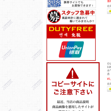
価
在
ロ
1
ホワ
古
¥5
在