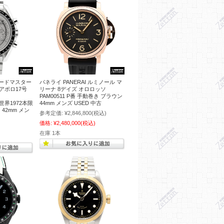
ピードマスター
パネライ PANERAI ルミノール マ
アポロ17号
リーナ 8デイズ オロロッソ
PAM00511 P番 手動巻き ブラウン
02 世界1972本限
44mm メンズ USED 中古
42mm メン
参考定価:
¥2,846,800
(税込)
価格:
¥2,480,000
(税込)
在庫 1本