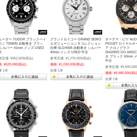
ューダー TUDOR ブラックベイ
グランドセイコー GRAND SEIKO
オーデマ・ピゲ AUD
ロノ 79360N 自動巻き ブラッ
エボリューション 9 コレクション
PIGUET ロイヤル
シルバー 41mm メンズ USED
白樺 SLGH005 自動巻き シルバー
ア クロノグラフ
古
40mm メンズ USED 中古
26420RO.OO.A002
き ブラック 43mm メ
考定価:
¥952,600
(税込)
参考定価:
¥1,276,000
(税込)
中古
格:
¥628,000
(税込)
価格:
¥1,030,000
(税込)
参考定価:
¥9,900,000
庫 1本
在庫 1本
価格:
¥6,980,000
(税
在庫 1本