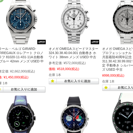
ラール・ペルゴ GIRARD-
オメガ OMEGA スピードマスター
オメガ OMEGA ス
ERREGAUX ロレアート クロノ
324.30.38.40.04.001 自動巻き ホ
プロフェッショナル 
フ 81020-11-431-11A 自動巻
ワイト 38mm メンズ USED 中古
月面着陸40周年記念
ブルー 42mm メンズ USED 中
311.30.42.30.99.0
参考定価:
¥572,000
(税込)
定 手動巻き シルバー 
価格:
¥518,000
(税込)
ズ USED 中古
考定価:
¥2,662,000
(税込)
在庫 1本
¥998,000
(税込)
格:
¥1,450,000
(税込)
在庫 1本
庫 1本