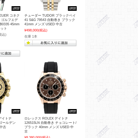
EUER コネク
チューダー TUDOR ブラックベイ
5 ゴルフエデ
41 S&G 79543 自動巻き ブラック
B0335 45mm
41mm メンズ USED 中古
レット
¥498,000
(税込)
税込)
在庫 1本
 デイトナ
ロレックス ROLEX デイトナ
き ゴールデン
126515LN 自動巻き チョコレート/
 中古
ブラック 40mm メンズ USED 中
古
¥8,380,000
(税込)