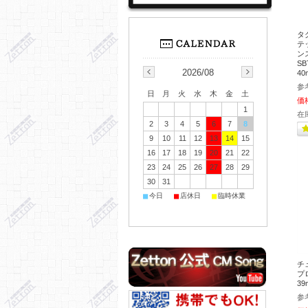
タ
テ
ン
SB
2026/08
4
参
日
月
火
水
木
金
土
価
1
在
2
3
4
5
6
7
8
9
10
11
12
13
14
15
16
17
18
19
20
21
22
23
24
25
26
27
28
29
30
31
■
■
■
今日
店休日
臨時休業
チ
プ
39
参