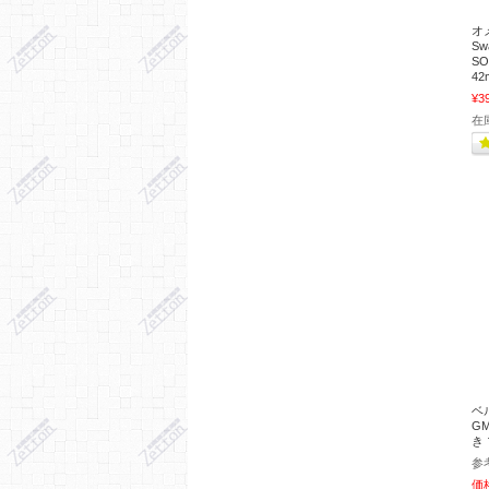
オ
S
S
42
¥3
在
ベル
GM
き
参
価