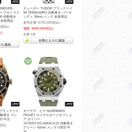
AEGER-
チューダー TUDOR ブラックベイ
ター ウルトラス
58 7939A1A0RU 自動巻き バーガ
80 自動巻き
ンディ 39mm メンズ 未使用品
ズ 未使用品
参考定価:
¥739,200
(税込)
(税込)
価格:
¥668,000
(税込)
込)
在庫 1本
 ブラックベイ
オーデマ・ピゲ AUDEMARS
 自動巻き グレ
PIGUET ロイヤルオークオフショ
ED 中古
ア ダイバー
15720ST.OO.A052CA.01 自動巻き
税込)
グリーン 42mm メンズ USED 中
古