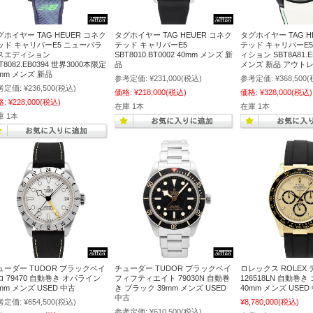
グホイヤー TAG HEUER コネク
タグホイヤー TAG HEUER コネク
タグホイヤー TAG H
ッド キャリバーE5 ニューバラ
テッド キャリバーE5
テッド キャリバーE
スエディション
SBT8010.BT0002 40mm メンズ 新
ィション SBT8A81.E
T8082.EB0394 世界3000本限定
品
メンズ 新品 アウト
0mm メンズ 新品
参考定価:
¥231,000
(税込)
参考定価:
¥368,500
(
考定価:
¥236,500
(税込)
価格:
¥218,000
(税込)
価格:
¥328,000
(税込)
格:
¥228,000
(税込)
在庫 1本
在庫 1本
庫 1本
ューダー TUDOR ブラックベイ
チューダー TUDOR ブラックベイ
ロレックス ROLEX
ロ 79470 自動巻き オパライン
フィフティエイト 79030N 自動巻
126518LN 自動巻
mm メンズ USED 中古
き ブラック 39mm メンズ USED
40mm メンズ USED
中古
考定価:
¥654,500
(税込)
¥8,780,000
(税込)
参考定価:
¥610,500
(税込)