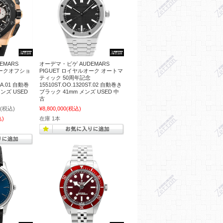
EMARS
オーデマ・ピゲ AUDEMARS
オークオフショ
PIGUET ロイヤルオーク オートマ
ティック 50周年記念
CA.01 自動巻
15510ST.OO.1320ST.02 自動巻き
ンズ USED
ブラック 41mm メンズ USED 中
古
(税込)
¥8,800,000
(税込)
込)
在庫 1本