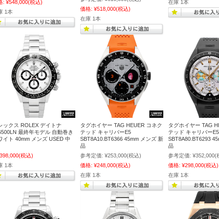
格:
¥548,000
(税込)
在庫 1本
価格:
¥518,000
(税込)
庫 1本
在庫 1本
レックス ROLEX デイトナ
タグホイヤー TAG HEUER コネク
タグホイヤー TAG H
16500LN 最終年モデル 自動巻き
テッド キャリバーE5
テッド キャリバーE5
イト 40mm メンズ USED 中
SBT8A10.BT6366 45mm メンズ 新
SBT8A80.BT6293 
品
品
,398,000
(税込)
参考定価:
¥253,000
(税込)
参考定価:
¥352,000
(
庫 1本
価格:
¥248,000
(税込)
価格:
¥298,000
(税込)
在庫 1本
在庫 1本