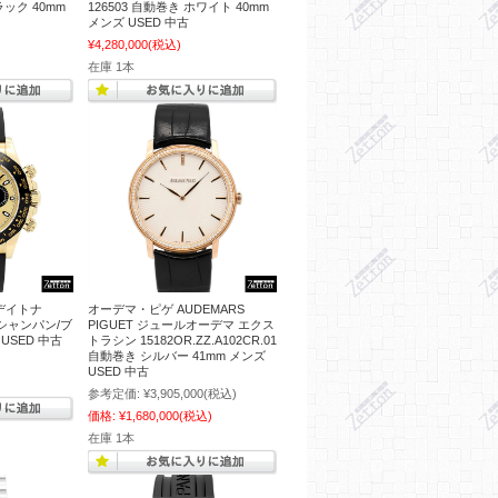
ラック 40mm
126503 自動巻き ホワイト 40mm
メンズ USED 中古
¥4,280,000
(税込)
在庫 1本
 デイトナ
オーデマ・ピゲ AUDEMARS
き シャンパン/ブ
PIGUET ジュールオーデマ エクス
USED 中古
トラシン 15182OR.ZZ.A102CR.01
自動巻き シルバー 41mm メンズ
USED 中古
参考定価:
¥3,905,000
(税込)
価格:
¥1,680,000
(税込)
在庫 1本