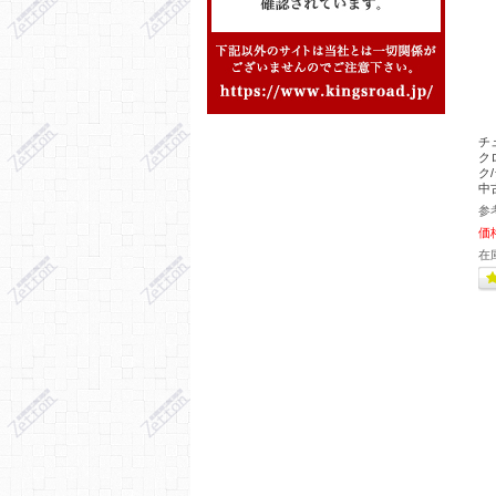
チ
ク
ク/
中
参
価
在