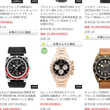
メガ×スウォッチ OMEGA ×
ブライトリング BREITLING ナビ
ジャガー・ルクルト J
watch ミッション トゥ ザ ムーン
タイマー B01 クロノグラフ 41 ジ
LECOULTRE マス
O33M100 クォーツ ブラック
ャパンエディション
リム ムーン Q13684
mm メンズ USED 中古
RB01393A1B1P1 日本50本限定 自
ブルー 39mm メン
動巻き ブラック 41mm メンズ
9,800
(税込)
参考定価:
¥2,006,400
USED 中古
庫 1本
価格:
¥1,598,000
(税
参考定価:
¥3,146,000
(税込)
在庫 1本
価格:
¥1,980,000
(税込)
在庫 1本
＆ロス Bell＆Ross BR03-93
ロレックス ROLEX デイトナ
チューダー TUDOR
T BR0393-BL-ST/SCA 自動巻
126505 自動巻き ブラック/サンダ
ブロンズ 79250BA
 ブラック 42mm メンズ 新品
スト 40mm メンズ USED 中古
ー 43mm メンズ US
考定価:
¥627,000
(税込)
¥9,280,000
(税込)
参考定価:
¥748,000
(
格:
¥498,000
(税込)
在庫 1本
価格:
¥478,000
(税込)